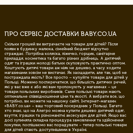
ПРО СЕРВІС ДОСТАВКИ BABY.CO.UA
Скільки грошей ви витрачаєте на товари для дітей? Після
появи в будинку малюка, сімейний бюджет відчутно
страждає. Потрібна коляска, ліжечко, горщик, санітарне
приладдя, косметика та багато різних дрібниць. А дитячий
одяг та іграшки молоді батьки скуповують практично оптом.
Коштують дитячі товари аж ніяк не дешево, а часу ходити
магазинами зовсім не вистачає. Як заощадити, але так, щоб не
постраждала якість? Все просто – купуйте товари для дітей у
Польщі. Можемо посперечатися, що більшість дитячих речей,
які у вас вже є або які вам пропонують у магазинах – це
товари польських виробників. Саме польські товари мають
оптимальне співвідношення ціни та якості. А вибрати все, що
потрібно, ви можете на нашому сайті. Інтернет-магазин
«BABY.co.ua» – ваш торговий посередник у Польщі. Багато
хто знає, що на Алегро можна купити дешево дитячий одяг,
взуття, іграшки та різноманітні аксесуари для дітей. Якщо вас
досі зупиняла складна процедура замовлення та здійснення
покупки, поспішаємо вас порадувати – тепер польські товари
для дітей стають доступнішими в Україні.