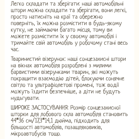
Легко складати та зберігати: наші автомобільні
штори можна складати та зберігати, вони легкі,
просто натисніть на краї та обережно
поверніть, їх можна розмістити в будь-якому
кутку, не займаючи багато місця, тому ви
можете розмістити їх у своєму автомобілі і
тримайте свій автомобіль у робочому стані весь
час.
Тваринистий візерунок: наші сонцезахисні штори
на вікнах автомобіля розроблені з милими
барвистими візерунками тварин, які можуть
покращити взаємодію дітей, блокуючи сонячне
світло та ультрафіолетові промені, тож водії
можуть їздити безпечніше, а діти не будуть
нудьгувати.
ШИРОКЕ ЗАСТОСУВАННЯ: Розмір сонцезахисної
шторки для лобового скла автомобіля становить
44*36 см/17,3*14,1 дюйма, підходить для
більшості автомобілів, позашляховиків,
мікроавтобусів тощо.