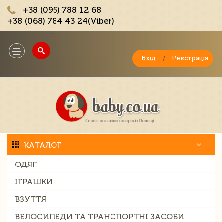
+38 (095) 788 12 68
+38 (068) 784 43 24(Viber)
;
Toggle
navigation
Вхід
/
Реєстрація
КАТАЛОГ
ОДЯГ
ІГРАШКИ
ВЗУТТЯ
ВЕЛОСИПЕДИ ТА ТРАНСПОРТНІ ЗАСОБИ