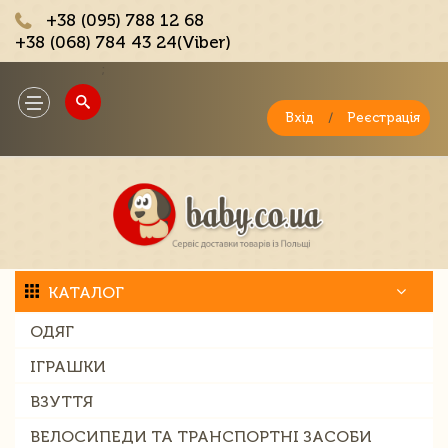
+38 (095) 788 12 68
+38 (068) 784 43 24(Viber)
;
Toggle
navigation
Вхід
/
Реєстрація
КАТАЛОГ
ОДЯГ
ІГРАШКИ
ВЗУТТЯ
ВЕЛОСИПЕДИ ТА ТРАНСПОРТНІ ЗАСОБИ