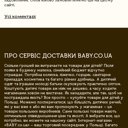
задоволенні. Обов'язково замовлятимемо ще на цьому
сайті.
Усі коментарі
ПРО СЕРВІС ДОСТАВКИ BABY.CO.UA
Скільки грошей ви витрачаєте на товари для дітей? Після
появи в будинку малюка, сімейний бюджет відчутно
страждає. Потрібна коляска, ліжечко, горщик, санітарне
приладдя, косметика та багато різних дрібниць. А дитячий
одяг та іграшки молоді батьки скуповують практично оптом.
Коштують дитячі товари аж ніяк не дешево, а часу ходити
магазинами зовсім не вистачає. Як заощадити, але так, щоб не
постраждала якість? Все просто – купуйте товари для дітей у
Польщі. Можемо посперечатися, що більшість дитячих речей,
які у вас вже є або які вам пропонують у магазинах – це
товари польських виробників. Саме польські товари мають
оптимальне співвідношення ціни та якості. А вибрати все, що
потрібно, ви можете на нашому сайті. Інтернет-магазин
«BABY.co.ua» – ваш торговий посередник у Польщі. Багато