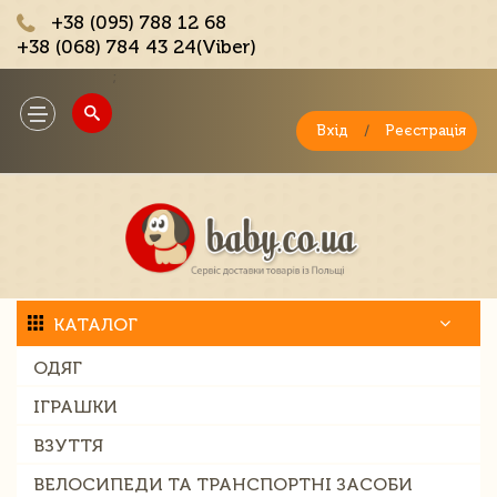
+38 (095) 788 12 68
+38 (068) 784 43 24(Viber)
;
Toggle
navigation
Вхід
/
Реєстрація
КАТАЛОГ
ОДЯГ
ІГРАШКИ
ВЗУТТЯ
ВЕЛОСИПЕДИ ТА ТРАНСПОРТНІ ЗАСОБИ