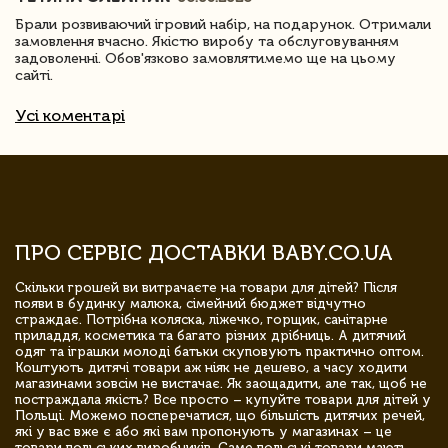
Брали розвиваючий ігровий набір, на подарунок. Отримали
замовлення вчасно. Якістю виробу та обслуговуванням
задоволенні. Обов'язково замовлятимемо ще на цьому
сайті.
Усі коментарі
ПРО СЕРВІС ДОСТАВКИ BABY.CO.UA
Скільки грошей ви витрачаєте на товари для дітей? Після
появи в будинку малюка, сімейний бюджет відчутно
страждає. Потрібна коляска, ліжечко, горщик, санітарне
приладдя, косметика та багато різних дрібниць. А дитячий
одяг та іграшки молоді батьки скуповують практично оптом.
Коштують дитячі товари аж ніяк не дешево, а часу ходити
магазинами зовсім не вистачає. Як заощадити, але так, щоб не
постраждала якість? Все просто – купуйте товари для дітей у
Польщі. Можемо посперечатися, що більшість дитячих речей,
які у вас вже є або які вам пропонують у магазинах – це
товари польських виробників. Саме польські товари мають