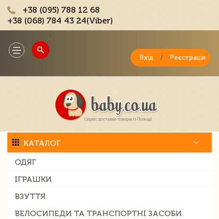
+38 (095) 788 12 68
+38 (068) 784 43 24(Viber)
;
Toggle
navigation
Вхід
/
Реєстрація
КАТАЛОГ
ОДЯГ
ІГРАШКИ
ВЗУТТЯ
ВЕЛОСИПЕДИ ТА ТРАНСПОРТНІ ЗАСОБИ