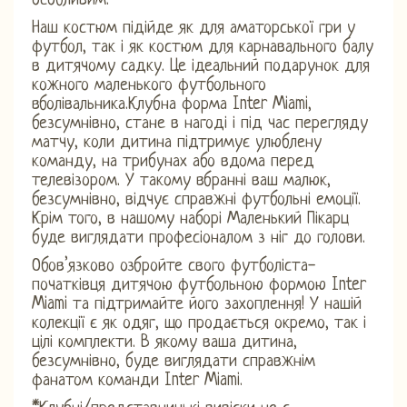
особливим.
Наш костюм підійде як для аматорської гри у
футбол, так і як костюм для карнавального балу
в дитячому садку. Це ідеальний подарунок для
кожного маленького футбольного
вболівальника.Клубна форма Inter Miami,
безсумнівно, стане в нагоді і під час перегляду
матчу, коли дитина підтримує улюблену
команду, на трибунах або вдома перед
телевізором. У такому вбранні ваш малюк,
безсумнівно, відчує справжні футбольні емоції.
Крім того, в нашому наборі Маленький Пікарц
буде виглядати професіоналом з ніг до голови.
Обов’язково озбройте свого футболіста-
початківця дитячою футбольною формою Inter
Miami та підтримайте його захоплення! У нашій
колекції є як одяг, що продається окремо, так і
цілі комплекти. В якому ваша дитина,
безсумнівно, буде виглядати справжнім
фанатом команди Inter Miami.