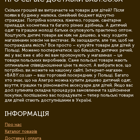
Скільки грошей ви витрачаєте на товари для дітей? Після
появи в будинку малюка, сімейний бюджет відчутно
страждає. Потрібна коляска, ліжечко, горщик, санітарне
приладдя, косметика та багато різних дрібниць. А дитячий
одяг та іграшки молоді батьки скуповують практично оптом.
Коштують дитячі товари аж ніяк не дешево, а часу ходити
магазинами зовсім не вистачає. Як заощадити, але так, щоб не
постраждала якість? Все просто – купуйте товари для дітей у
Польщі. Можемо посперечатися, що більшість дитячих речей,
які у вас вже є або які вам пропонують у магазинах – це
товари польських виробників. Саме польські товари мають
оптимальне співвідношення ціни та якості. А вибрати все, що
потрібно, ви можете на нашому сайті. Інтернет-магазин
«BABY.co.ua» – ваш торговий посередник у Польщі. Багато
хто знає, що на Алегро можна купити дешево дитячий одяг,
взуття, іграшки та різноманітні аксесуари для дітей. Якщо вас
досі зупиняла складна процедура замовлення та здійснення
покупки, поспішаємо вас порадувати – тепер польські товари
для дітей стають доступнішими в Україні.
ІНФОРМАЦІЯ
Про нас
Каталог товарів
Доставка і оплата