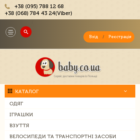
+38 (095) 788 12 68
+38 (068) 784 43 24(Viber)
;
Toggle
navigation
Вхід
/
Реєстрація
КАТАЛОГ
ОДЯГ
ІГРАШКИ
ВЗУТТЯ
ВЕЛОСИПЕДИ ТА ТРАНСПОРТНІ ЗАСОБИ