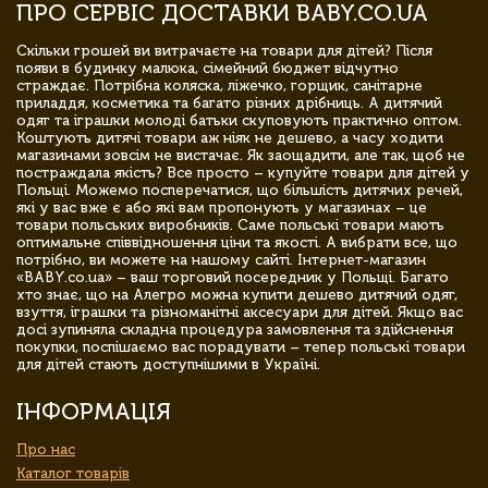
ПРО СЕРВІС ДОСТАВКИ BABY.CO.UA
Скільки грошей ви витрачаєте на товари для дітей? Після
появи в будинку малюка, сімейний бюджет відчутно
страждає. Потрібна коляска, ліжечко, горщик, санітарне
приладдя, косметика та багато різних дрібниць. А дитячий
одяг та іграшки молоді батьки скуповують практично оптом.
Коштують дитячі товари аж ніяк не дешево, а часу ходити
магазинами зовсім не вистачає. Як заощадити, але так, щоб не
постраждала якість? Все просто – купуйте товари для дітей у
Польщі. Можемо посперечатися, що більшість дитячих речей,
які у вас вже є або які вам пропонують у магазинах – це
товари польських виробників. Саме польські товари мають
оптимальне співвідношення ціни та якості. А вибрати все, що
потрібно, ви можете на нашому сайті. Інтернет-магазин
«BABY.co.ua» – ваш торговий посередник у Польщі. Багато
хто знає, що на Алегро можна купити дешево дитячий одяг,
взуття, іграшки та різноманітні аксесуари для дітей. Якщо вас
досі зупиняла складна процедура замовлення та здійснення
покупки, поспішаємо вас порадувати – тепер польські товари
для дітей стають доступнішими в Україні.
ІНФОРМАЦІЯ
Про нас
Каталог товарів