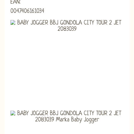
EAN:
0047406161034