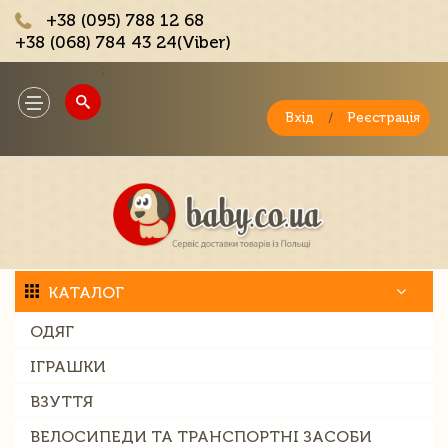
+38 (095) 788 12 68
+38 (068) 784 43 24(Viber)
;
Toggle
navigation
Вхід
/
Реєстрація
КАТАЛОГ
ОДЯГ
ІГРАШКИ
ВЗУТТЯ
ВЕЛОСИПЕДИ ТА ТРАНСПОРТНІ ЗАСОБИ