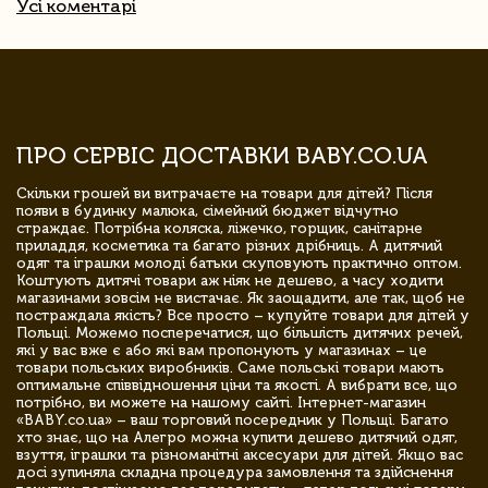
Усі коментарі
ПРО СЕРВІС ДОСТАВКИ BABY.CO.UA
Скільки грошей ви витрачаєте на товари для дітей? Після
появи в будинку малюка, сімейний бюджет відчутно
страждає. Потрібна коляска, ліжечко, горщик, санітарне
приладдя, косметика та багато різних дрібниць. А дитячий
одяг та іграшки молоді батьки скуповують практично оптом.
Коштують дитячі товари аж ніяк не дешево, а часу ходити
магазинами зовсім не вистачає. Як заощадити, але так, щоб не
постраждала якість? Все просто – купуйте товари для дітей у
Польщі. Можемо посперечатися, що більшість дитячих речей,
які у вас вже є або які вам пропонують у магазинах – це
товари польських виробників. Саме польські товари мають
оптимальне співвідношення ціни та якості. А вибрати все, що
потрібно, ви можете на нашому сайті. Інтернет-магазин
«BABY.co.ua» – ваш торговий посередник у Польщі. Багато
хто знає, що на Алегро можна купити дешево дитячий одяг,
взуття, іграшки та різноманітні аксесуари для дітей. Якщо вас
досі зупиняла складна процедура замовлення та здійснення