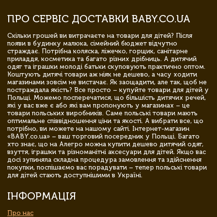
ПРО СЕРВІС ДОСТАВКИ BABY.CO.UA
Скільки грошей ви витрачаєте на товари для дітей? Після
появи в будинку малюка, сімейний бюджет відчутно
страждає. Потрібна коляска, ліжечко, горщик, санітарне
приладдя, косметика та багато різних дрібниць. А дитячий
одяг та іграшки молоді батьки скуповують практично оптом.
Коштують дитячі товари аж ніяк не дешево, а часу ходити
магазинами зовсім не вистачає. Як заощадити, але так, щоб не
постраждала якість? Все просто – купуйте товари для дітей у
Польщі. Можемо посперечатися, що більшість дитячих речей,
які у вас вже є або які вам пропонують у магазинах – це
товари польських виробників. Саме польські товари мають
оптимальне співвідношення ціни та якості. А вибрати все, що
потрібно, ви можете на нашому сайті. Інтернет-магазин
«BABY.co.ua» – ваш торговий посередник у Польщі. Багато
хто знає, що на Алегро можна купити дешево дитячий одяг,
взуття, іграшки та різноманітні аксесуари для дітей. Якщо вас
досі зупиняла складна процедура замовлення та здійснення
покупки, поспішаємо вас порадувати – тепер польські товари
для дітей стають доступнішими в Україні.
ІНФОРМАЦІЯ
Про нас