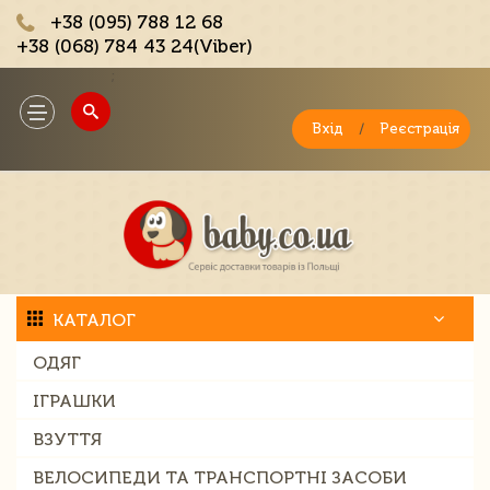
+38 (095) 788 12 68
+38 (068) 784 43 24(Viber)
;
Toggle
navigation
Вхід
/
Реєстрація
КАТАЛОГ
ОДЯГ
ІГРАШКИ
ВЗУТТЯ
ВЕЛОСИПЕДИ ТА ТРАНСПОРТНІ ЗАСОБИ