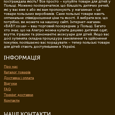
постраждала якість? Все просто – купуйте товари для дітей у
Польщі. Можемо посперечатися, що більшість дитячих речей,
які у вас вже є або які вам пропонують у магазинах – це
товари польських виробників. Саме польські товари мають
оптимальне співвідношення ціни та якості. А вибрати все, що
потрібно, ви можете на нашому сайті. Інтернет-магазин
«BABY.co.ua» – ваш торговий посередник у Польщі. Багато
хто знає, що на Алегро можна купити дешево дитячий одяг,
взуття, іграшки та різноманітні аксесуари для дітей. Якщо вас
досі зупиняла складна процедура замовлення та здійснення
покупки, поспішаємо вас порадувати – тепер польські товари
для дітей стають доступнішими в Україні.
ІНФОРМАЦІЯ
Про нас
Каталог товарів
Доставка і оплата
Відгуки
FAQ
Трекінг доставки
Контакти
НАШІ КОНТАКТИ