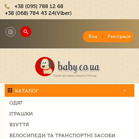
+38 (095) 788 12 68
+38 (068) 784 43 24(Viber)
;
Toggle
navigation
Вхід
/
Реєстрація
КАТАЛОГ
ОДЯГ
ІГРАШКИ
ВЗУТТЯ
ВЕЛОСИПЕДИ ТА ТРАНСПОРТНІ ЗАСОБИ