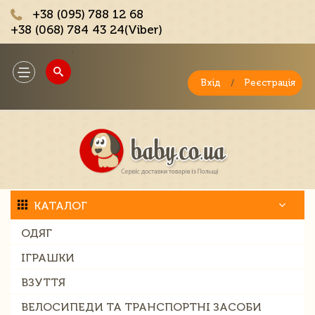
+38 (095) 788 12 68
+38 (068) 784 43 24(Viber)
;
Toggle
navigation
Вхід
/
Реєстрація
КАТАЛОГ
ОДЯГ
ІГРАШКИ
ВЗУТТЯ
ВЕЛОСИПЕДИ ТА ТРАНСПОРТНІ ЗАСОБИ