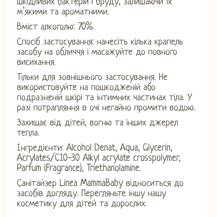
шкідливих бактерій і бруду, залишаючи їх
м’якими та ароматними.
Вміст алкоголю: 70%.
Спосіб застосування: нанесіть кілька крапель
засобу на обличчя і масажуйте до повного
висихання.
Тільки для зовнішнього застосування. Не
використовуйте на пошкодженій або
подразненій шкірі та інтимних частинах тіла. У
разі потрапляння в очі негайно промити водою.
Захищає від дітей, вогню та інших джерел
тепла.
Інгредієнти: Alcohol Denat, Aqua, Glycerin,
Acrylates/C10-30 Alkyl acrylate crosspolymer,
Parfum (Fragrance), Triethanolamine.
Санітайзер Linea MammaBaby відноситься до
засобів догляду. Перегляньте іншу нашу
косметику для дітей та дорослих.