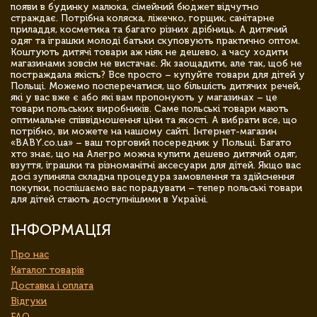
появи в будинку малюка, сімейний бюджет відчутно
страждає. Потрібна коляска, ліжечко, горщик, санітарне
приладдя, косметика та багато різних дрібниць. А дитячий
одяг та іграшки молоді батьки скуповують практично оптом.
Коштують дитячі товари аж ніяк не дешево, а часу ходити
магазинами зовсім не вистачає. Як заощадити, але так, щоб не
постраждала якість? Все просто – купуйте товари для дітей у
Польщі. Можемо посперечатися, що більшість дитячих речей,
які у вас вже є або які вам пропонують у магазинах – це
товари польських виробників. Саме польські товари мають
оптимальне співвідношення ціни та якості. А вибрати все, що
потрібно, ви можете на нашому сайті. Інтернет-магазин
«BABY.co.ua» – ваш торговий посередник у Польщі. Багато
хто знає, що на Алегро можна купити дешево дитячий одяг,
взуття, іграшки та різноманітні аксесуари для дітей. Якщо вас
досі зупиняла складна процедура замовлення та здійснення
покупки, поспішаємо вас порадувати – тепер польські товари
для дітей стають доступнішими в Україні.
ІНФОРМАЦІЯ
Про нас
Каталог товарів
Доставка і оплата
Відгуки
FAQ