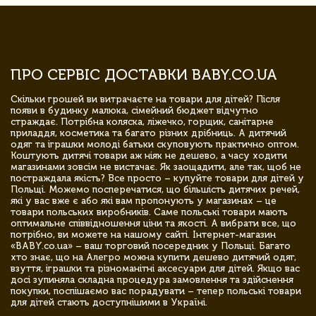
ПРО СЕРВІС ДОСТАВКИ BABY.CO.UA
Скільки грошей ви витрачаєте на товари для дітей? Після
появи в будинку малюка, сімейний бюджет відчутно
страждає. Потрібна коляска, ліжечко, горщик, санітарне
приладдя, косметика та багато різних дрібниць. А дитячий
одяг та іграшки молоді батьки скуповують практично оптом.
Коштують дитячі товари аж ніяк не дешево, а часу ходити
магазинами зовсім не вистачає. Як заощадити, але так, щоб не
постраждала якість? Все просто – купуйте товари для дітей у
Польщі. Можемо посперечатися, що більшість дитячих речей,
які у вас вже є або які вам пропонують у магазинах – це
товари польських виробників. Саме польські товари мають
оптимальне співвідношення ціни та якості. А вибрати все, що
потрібно, ви можете на нашому сайті. Інтернет-магазин
«BABY.co.ua» – ваш торговий посередник у Польщі. Багато
хто знає, що на Алегро можна купити дешево дитячий одяг,
взуття, іграшки та різноманітні аксесуари для дітей. Якщо вас
досі зупиняла складна процедура замовлення та здійснення
покупки, поспішаємо вас порадувати – тепер польські товари
для дітей стають доступнішими в Україні.