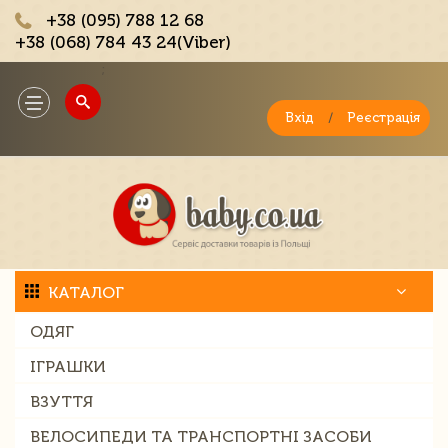
+38 (095) 788 12 68
+38 (068) 784 43 24(Viber)
;
Toggle
navigation
Вхід
/
Реєстрація
КАТАЛОГ
ОДЯГ
ІГРАШКИ
ВЗУТТЯ
ВЕЛОСИПЕДИ ТА ТРАНСПОРТНІ ЗАСОБИ