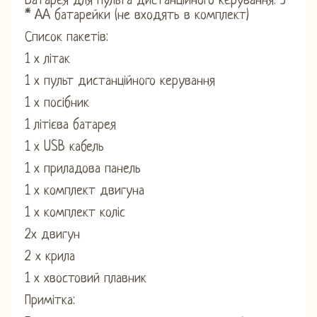
Батарея для пульта дистанційного керування: 3
* AA батарейки (не входять в комплект)
Список пакетів:
1 х літак
1 х пульт дистанційного керування
1 х посібник
1 літієва батарея
1 х USB кабель
1 х приладова панель
1 х комплект двигуна
1 х комплект коліс
2х двигун
2 х крила
1 х хвостовий плавник
Примітка: