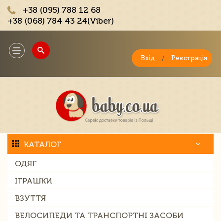
+38 (095) 788 12 68
+38 (068) 784 43 24(Viber)
;
Toggle
navigation
Вхід
/
Реєстрація
КАТАЛОГ
ОДЯГ
ІГРАШКИ
ВЗУТТЯ
ВЕЛОСИПЕДИ ТА ТРАНСПОРТНІ ЗАСОБИ