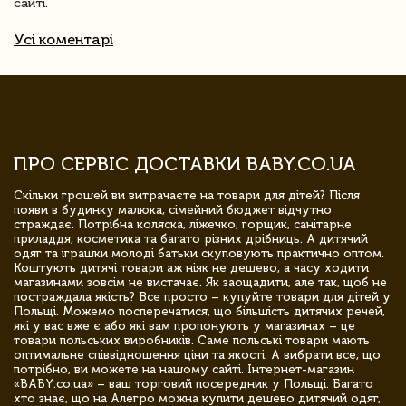
сайті.
Усі коментарі
ПРО СЕРВІС ДОСТАВКИ BABY.CO.UA
Скільки грошей ви витрачаєте на товари для дітей? Після
появи в будинку малюка, сімейний бюджет відчутно
страждає. Потрібна коляска, ліжечко, горщик, санітарне
приладдя, косметика та багато різних дрібниць. А дитячий
одяг та іграшки молоді батьки скуповують практично оптом.
Коштують дитячі товари аж ніяк не дешево, а часу ходити
магазинами зовсім не вистачає. Як заощадити, але так, щоб не
постраждала якість? Все просто – купуйте товари для дітей у
Польщі. Можемо посперечатися, що більшість дитячих речей,
які у вас вже є або які вам пропонують у магазинах – це
товари польських виробників. Саме польські товари мають
оптимальне співвідношення ціни та якості. А вибрати все, що
потрібно, ви можете на нашому сайті. Інтернет-магазин
«BABY.co.ua» – ваш торговий посередник у Польщі. Багато
хто знає, що на Алегро можна купити дешево дитячий одяг,