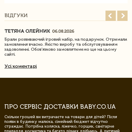
ВІДГУКИ
ТЕТЯНА ОЛЕЙНИК
06.08.2026
Брали розвиваючий ігровий набір, на подарунок. Отримали
замовлення вчасно. Якістю виробу та обслуговуванням
задоволенні. Обов'язково замовлятимемо ще на цьому
сайті.
Усі коментарі
ПРО СЕРВІС ДОСТАВКИ BABY.CO.UA
Скільки грошей ви витрачаєте на товари для дітей? Після
появи в будинку малюка, сімейний бюджет відчутно
страждає. Потрібна коляска, ліжечко, горщик, санітарне
приладдя, косметика та багато різних дрібниць. А дитячий