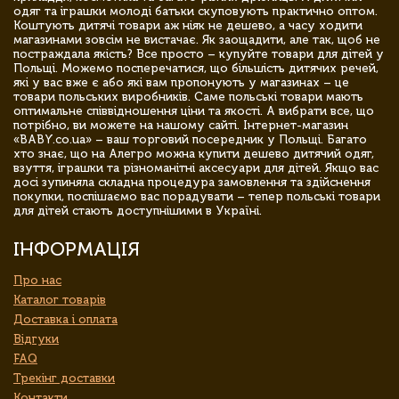
одяг та іграшки молоді батьки скуповують практично оптом.
Коштують дитячі товари аж ніяк не дешево, а часу ходити
магазинами зовсім не вистачає. Як заощадити, але так, щоб не
постраждала якість? Все просто – купуйте товари для дітей у
Польщі. Можемо посперечатися, що більшість дитячих речей,
які у вас вже є або які вам пропонують у магазинах – це
товари польських виробників. Саме польські товари мають
оптимальне співвідношення ціни та якості. А вибрати все, що
потрібно, ви можете на нашому сайті. Інтернет-магазин
«BABY.co.ua» – ваш торговий посередник у Польщі. Багато
хто знає, що на Алегро можна купити дешево дитячий одяг,
взуття, іграшки та різноманітні аксесуари для дітей. Якщо вас
досі зупиняла складна процедура замовлення та здійснення
покупки, поспішаємо вас порадувати – тепер польські товари
для дітей стають доступнішими в Україні.
ІНФОРМАЦІЯ
Про нас
Каталог товарів
Доставка і оплата
Відгуки
FAQ
Трекінг доставки
Контакти