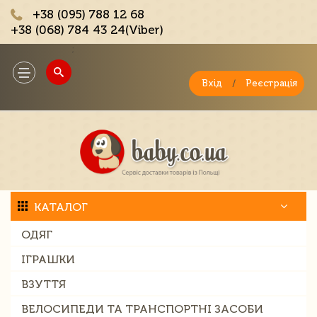
+38 (095) 788 12 68
+38 (068) 784 43 24(Viber)
;
Toggle
navigation
Вхід
/
Реєстрація
КАТАЛОГ
ОДЯГ
ІГРАШКИ
ВЗУТТЯ
ВЕЛОСИПЕДИ ТА ТРАНСПОРТНІ ЗАСОБИ