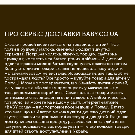
ПРО СЕРВІС ДОСТАВКИ BABY.CO.UA
Скільки грошей ви витрачаєте на товари для дітей? Після
появи в будинку малюка, сімейний бюджет відчутно
страждає. Потрібна коляска, ліжечко, горщик, санітарне
приладдя, косметика та багато різних дрібниць. А дитячий
одяг та іграшки молоді батьки скуповують практично оптом.
Коштують дитячі товари аж ніяк не дешево, а часу ходити
магазинами зовсім не вистачає. Як заощадити, але так, щоб не
постраждала якість? Все просто – купуйте товари для дітей у
Польщі. Можемо посперечатися, що більшість дитячих речей,
які у вас вже є або які вам пропонують у магазинах – це
товари польських виробників. Саме польські товари мають
оптимальне співвідношення ціни та якості. А вибрати все, що
потрібно, ви можете на нашому сайті. Інтернет-магазин
«BABY.co.ua» – ваш торговий посередник у Польщі. Багато
хто знає, що на Алегро можна купити дешево дитячий одяг,
взуття, іграшки та різноманітні аксесуари для дітей. Якщо вас
досі зупиняла складна процедура замовлення та здійснення
покупки, поспішаємо вас порадувати – тепер польські товари
для дітей стають доступнішими в Україні.