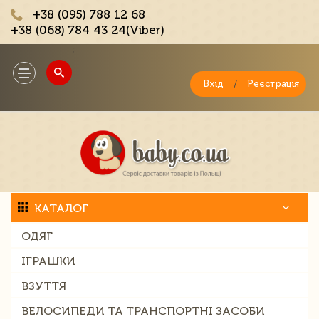
+38 (095) 788 12 68
+38 (068) 784 43 24(Viber)
;
Toggle
navigation
Вхід
/
Реєстрація
КАТАЛОГ
ОДЯГ
ІГРАШКИ
ВЗУТТЯ
ВЕЛОСИПЕДИ ТА ТРАНСПОРТНІ ЗАСОБИ