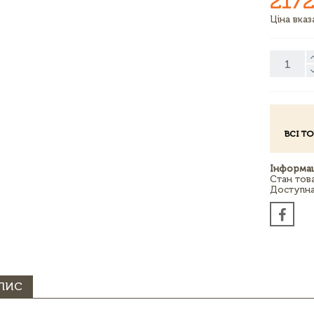
2172
Ціна вка
ВСІ Т
Інформац
Стан тов
Доступна 
ПИС