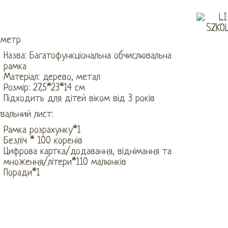
аметр
Назва: Багатофункціональна обчислювальна
рамка
Матеріал: дерево, метал
Розмір: 27,5*23*14 см
Підходить для дітей віком від 3 років
вальний лист:
Рамка розрахунку*1
Безліч * 100 коренів
Цифрова картка/додавання, віднімання та
множення/літери*110 малюнків
Поради*1