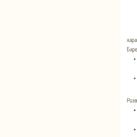
хар
Барв
Розв