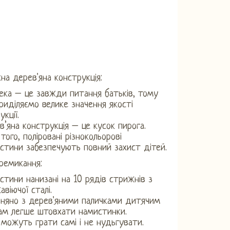
сна дерев'яна конструкція:
ека – це завжди питання батьків, тому
риділяємо велике значення якості
кції.
в’яна конструкція – це кусок пирога.
 того, поліровані різнокольорові
стини забезпечують повний захист дітей.
ремикання:
стини нанизані на 10 рядів стрижнів з
авіючої сталі.
вняно з дерев'яними паличками дитячим
ам легше штовхати намистинки.
 можуть грати самі і не нудьгувати.