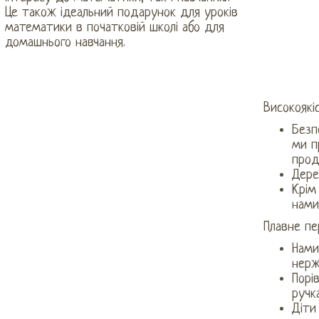
Це також ідеальний подарунок для уроків
математики в початковій школі або для
домашнього навчання.
Високоякі
Безп
ми п
проду
Дере
Крім
нами
Плавне пе
Нами
нерж
Порі
ручк
Діти