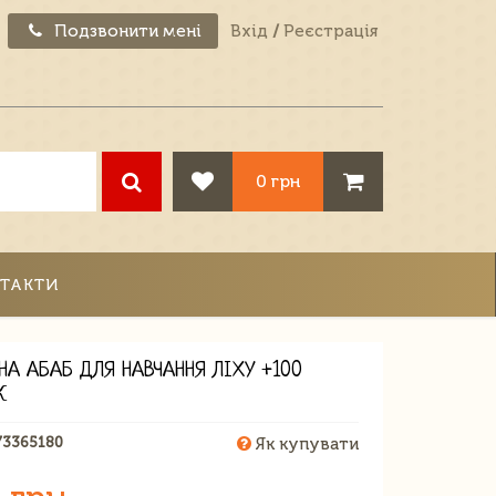
Подзвонити мені
Вхід
/
Реєстрація
0 грн
ТАКТИ
ЯНА АБАБ ДЛЯ НАВЧАННЯ ЛІХУ +100
К
73365180
Як купувати