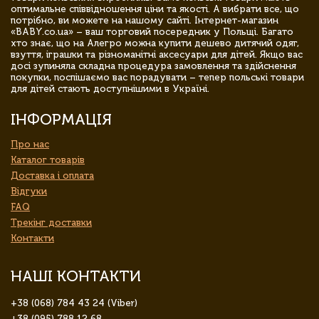
оптимальне співвідношення ціни та якості. А вибрати все, що
потрібно, ви можете на нашому сайті. Інтернет-магазин
«BABY.co.ua» – ваш торговий посередник у Польщі. Багато
хто знає, що на Алегро можна купити дешево дитячий одяг,
взуття, іграшки та різноманітні аксесуари для дітей. Якщо вас
досі зупиняла складна процедура замовлення та здійснення
покупки, поспішаємо вас порадувати – тепер польські товари
для дітей стають доступнішими в Україні.
ІНФОРМАЦІЯ
Про нас
Каталог товарів
Доставка і оплата
Відгуки
FAQ
Трекінг доставки
Контакти
НАШІ КОНТАКТИ
+38 (068) 784 43 24 (Viber)
+38 (095) 788 12 68