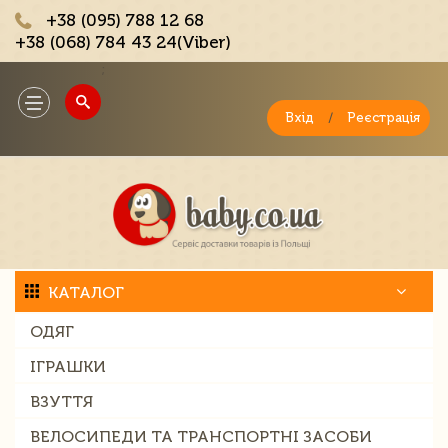
+38 (095) 788 12 68
+38 (068) 784 43 24(Viber)
;
Toggle
navigation
Вхід
/
Реєстрація
КАТАЛОГ
ОДЯГ
ІГРАШКИ
ВЗУТТЯ
ВЕЛОСИПЕДИ ТА ТРАНСПОРТНІ ЗАСОБИ