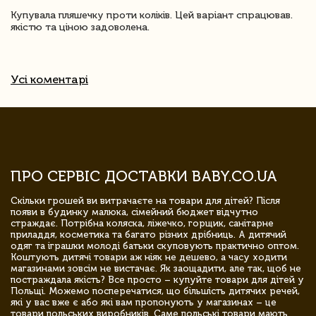
Купувала пляшечку проти коліків. Цей варіант спрацював.
якістю та ціною задоволена.
Усі коментарі
ПРО СЕРВІС ДОСТАВКИ BABY.CO.UA
Скільки грошей ви витрачаєте на товари для дітей? Після
появи в будинку малюка, сімейний бюджет відчутно
страждає. Потрібна коляска, ліжечко, горщик, санітарне
приладдя, косметика та багато різних дрібниць. А дитячий
одяг та іграшки молоді батьки скуповують практично оптом.
Коштують дитячі товари аж ніяк не дешево, а часу ходити
магазинами зовсім не вистачає. Як заощадити, але так, щоб не
постраждала якість? Все просто – купуйте товари для дітей у
Польщі. Можемо посперечатися, що більшість дитячих речей,
які у вас вже є або які вам пропонують у магазинах – це
товари польських виробників. Саме польські товари мають