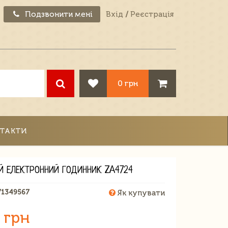
Подзвонити мені
Вхід
/
Реєстрація
0 грн
ТАКТИ
Й ЕЛЕКТРОННИЙ ГОДИННИК ZA4724
71349567
Як купувати
 грн