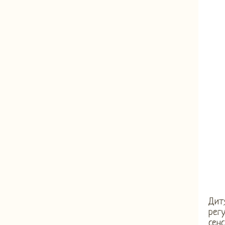
Дит
регу
сенс