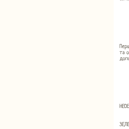
Пер
та о
доп
НЕО
ЗЕЛ