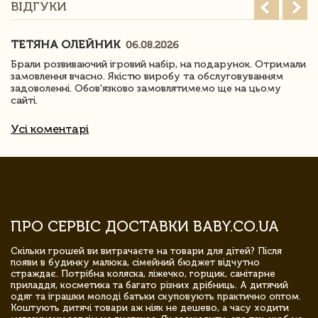
ВІДГУКИ
ТЕТЯНА ОЛЕЙНИК
06.08.2026
Брали розвиваючий ігровий набір, на подарунок. Отримали
замовлення вчасно. Якістю виробу та обслуговуванням
задоволенні. Обов'язково замовлятимемо ще на цьому
сайті.
Усі коментарі
ПРО СЕРВІС ДОСТАВКИ BABY.CO.UA
Скільки грошей ви витрачаєте на товари для дітей? Після
появи в будинку малюка, сімейний бюджет відчутно
страждає. Потрібна коляска, ліжечко, горщик, санітарне
приладдя, косметика та багато різних дрібниць. А дитячий
одяг та іграшки молоді батьки скуповують практично оптом.
Коштують дитячі товари аж ніяк не дешево, а часу ходити