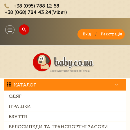
+38 (095) 788 12 68
+38 (068) 784 43 24(Viber)
;
Toggle
navigation
Вхід
/
Реєстрація
КАТАЛОГ
ОДЯГ
ІГРАШКИ
ВЗУТТЯ
ВЕЛОСИПЕДИ ТА ТРАНСПОРТНІ ЗАСОБИ