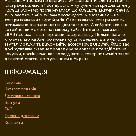
магазинами зовсім не вистачає. Як заощадити, але так, щоб не
постраждала якість? Все просто – купуйте товари для дітей у
Польщі. Можемо посперечатися, що більшість дитячих речей,
які у вас вже є або які вам пропонують у магазинах – це
товари польських виробників. Саме польські товари мають
оптимальне співвідношення ціни та якості. А вибрати все, що
потрібно, ви можете на нашому сайті. Інтернет-магазин
«BABY.co.ua» – ваш торговий посередник у Польщі. Багато
хто знає, що на Алегро можна купити дешево дитячий одяг,
взуття, іграшки та різноманітні аксесуари для дітей. Якщо вас
досі зупиняла складна процедура замовлення та здійснення
покупки, поспішаємо вас порадувати – тепер польські товари
для дітей стають доступнішими в Україні.
ІНФОРМАЦІЯ
Про нас
Каталог товарів
Доставка і оплата
Відгуки
FAQ
Трекінг доставки
Контакти