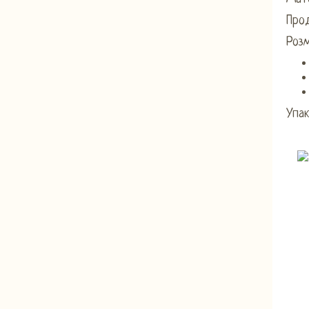
Прод
Розм
Упак