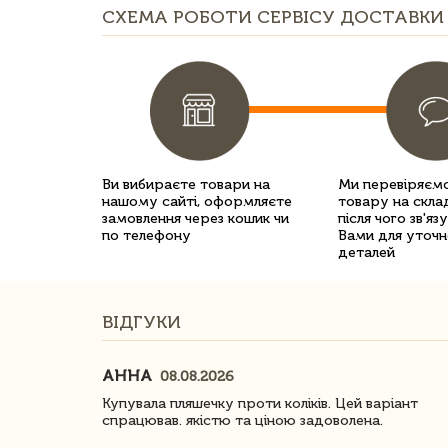
СХЕМА РОБОТИ СЕРВІСУ ДОСТАВКИ 
Ви вибираєте товари на
Ми перевіряємо
нашому сайті, оформляєте
товару на склад
замовлення через кошик чи
після чого зв'яз
по телефону
Вами для уточн
деталей
ВІДГУКИ
АННА
08.08.2026
ачество
Купувала пляшечку проти коліків. Цей варіант
спрацював. якістю та ціною задоволена.