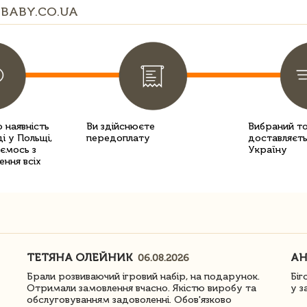
BABY.CO.UA
 наявність
Ви здійснюєте
Вибраний т
і у Польщі,
передоплату
доставляєть
уємось з
Україну
ення всіх
ТЕТЯНА ОЛЕЙНИК
АН
06.08.2026
Брали розвиваючий ігровий набір, на подарунок.
Біг
Отримали замовлення вчасно. Якістю виробу та
у з
обслуговуванням задоволенні. Обов'язково