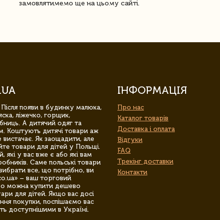
замовлятимемо ще на цьому сайті.
.UA
ІНФОРМАЦІЯ
 Після появи в будинку малюка,
Про нас
ска, ліжечко, горщик,
Каталог товарів
бниць. А дитячий одяг та
Доставка і оплата
м. Коштують дитячі товари аж
 вистачає. Як заощадити, але
Відгуки
йте товари для дітей у Польщі.
FAQ
 які у вас вже є або які вам
Трекінг доставки
обників. Саме польські товари
вибрати все, що потрібно, ви
Контакти
co.ua» – ваш торговий
гро можна купити дешево
уари для дітей. Якщо вас досі
ння покупки, поспішаємо вас
ть доступнішими в Україні.