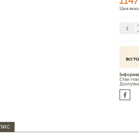
1147
Ціна вка
ВСІ Т
Інформац
Стан тов
Доступна 
ПИС