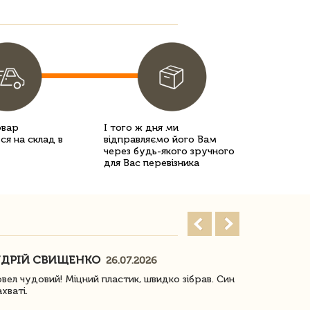
овар
І того ж дня ми
ся на склад в
відправляємо його Вам
через будь-якого зручного
для Вас перевізника
ДРІЙ СВИЩЕНКО
НАСТЯ
26.07.2026
18
овел чудовий! Міцний пластик, швидко зібрав. Син
Посилку отр
ахваті.
задоволена!