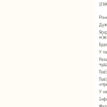
ІГР
Різн
Дуже
Яскр
м’як
Бряз
У па
Разо
чудо
Пов'
Пов
«при
У на
Інфо
Мате