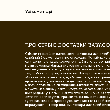
Усі коментарі
ПРО СЕРВІС ДОСТАВКИ BABY.CO
Скільки грошей ви витрачаєте на товари для дітей?
сімейний бюджет відчутно страждає. Потрібна коля
санітарне приладдя, косметика та багато різних дрі
іграшки молоді батьки скуповують практично опто
ніяк не дешево, а часу ходити магазинами зовсім не
так, щоб не постраждала якість? Все просто – купу
Можемо посперечатися, що більшість дитячих речей,
пропонують у магазинах – це товари польських вир
мають оптимальне співвідношення ціни та якості. А 
можете на нашому сайті. Інтернет-магазин «BABY.
посередник у Польщі. Багато хто знає, що на Але
дитячий одяг, взуття, іграшки та різноманітні аксес
зупиняла складна процедура замовлення та здійсне
порадувати – тепер польські товари для дітей стаю