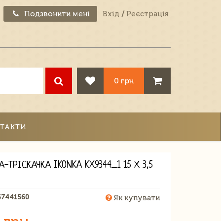
Подзвонити мені
Вхід
/
Реєстрація
0 грн
ТАКТИ
А-ТРІСКАЧКА IKONKA KX9344_1 15 Х 3,5
67441560
Як купувати