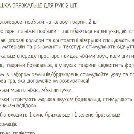
АШКА БРЯЗКАЛЬЦЕ ДЛЯ РУК 2 ШТ.
окольорові пов'язки на голову тварин, 2 шт
 гарні та ніжні пов'язки - застібаються на липучки, які с
аві яскраві кольори та контрастні візерунки спонукають
і матеріали та різноманітні текстури стимулюють відчут
кальце спереду просторе і видає ніжний звук, коли дити
щі тварини брязкальце, а у вухах тварини шелестить фол
м із набором ремінців/брязкалець стимулюйте уяву та по
ва гра, яка допоможе їм розвиватися!
язки мають ніжні, м'які липучки.
'язки інтригують малюка звуком брязкальця, стимулюють 
чина-наслідок».
бір входить 1 синє брязкальце і 1 зелене брязкальце
рмація:
ріал: поліестер