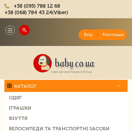
+38 (095) 788 12 68
+38 (068) 784 43 24(Viber)
;
Toggle
navigation
Вхід
/
Реєстрація
КАТАЛОГ
ОДЯГ
ІГРАШКИ
ВЗУТТЯ
ВЕЛОСИПЕДИ ТА ТРАНСПОРТНІ ЗАСОБИ