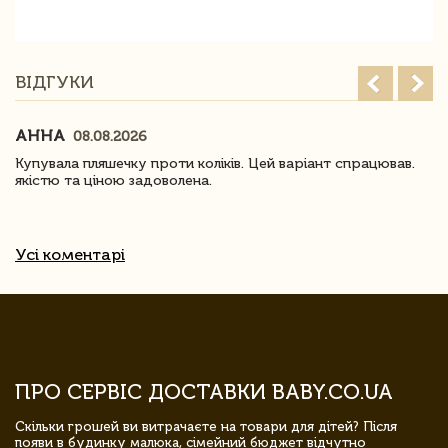
ВІДГУКИ
АННА
08.08.2026
Купувала пляшечку проти коліків. Цей варіант спрацював.
якістю та ціною задоволена.
Усі коментарі
ПРО СЕРВІС ДОСТАВКИ BABY.CO.UA
Скільки грошей ви витрачаєте на товари для дітей? Після
появи в будинку малюка, сімейний бюджет відчутно