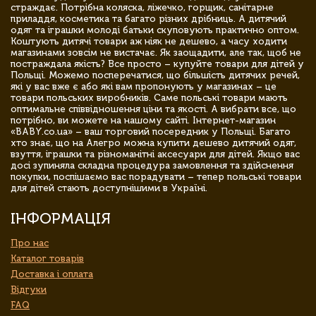
страждає. Потрібна коляска, ліжечко, горщик, санітарне
приладдя, косметика та багато різних дрібниць. А дитячий
одяг та іграшки молоді батьки скуповують практично оптом.
Коштують дитячі товари аж ніяк не дешево, а часу ходити
магазинами зовсім не вистачає. Як заощадити, але так, щоб не
постраждала якість? Все просто – купуйте товари для дітей у
Польщі. Можемо посперечатися, що більшість дитячих речей,
які у вас вже є або які вам пропонують у магазинах – це
товари польських виробників. Саме польські товари мають
оптимальне співвідношення ціни та якості. А вибрати все, що
потрібно, ви можете на нашому сайті. Інтернет-магазин
«BABY.co.ua» – ваш торговий посередник у Польщі. Багато
хто знає, що на Алегро можна купити дешево дитячий одяг,
взуття, іграшки та різноманітні аксесуари для дітей. Якщо вас
досі зупиняла складна процедура замовлення та здійснення
покупки, поспішаємо вас порадувати – тепер польські товари
для дітей стають доступнішими в Україні.
ІНФОРМАЦІЯ
Про нас
Каталог товарів
Доставка і оплата
Відгуки
FAQ