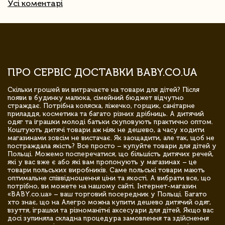
Усі коментарі
ПРО СЕРВІС ДОСТАВКИ BABY.CO.UA
Скільки грошей ви витрачаєте на товари для дітей? Після
появи в будинку малюка, сімейний бюджет відчутно
страждає. Потрібна коляска, ліжечко, горщик, санітарне
приладдя, косметика та багато різних дрібниць. А дитячий
одяг та іграшки молоді батьки скуповують практично оптом.
Коштують дитячі товари аж ніяк не дешево, а часу ходити
магазинами зовсім не вистачає. Як заощадити, але так, щоб не
постраждала якість? Все просто – купуйте товари для дітей у
Польщі. Можемо посперечатися, що більшість дитячих речей,
які у вас вже є або які вам пропонують у магазинах – це
товари польських виробників. Саме польські товари мають
оптимальне співвідношення ціни та якості. А вибрати все, що
потрібно, ви можете на нашому сайті. Інтернет-магазин
«BABY.co.ua» – ваш торговий посередник у Польщі. Багато
хто знає, що на Алегро можна купити дешево дитячий одяг,
взуття, іграшки та різноманітні аксесуари для дітей. Якщо вас
досі зупиняла складна процедура замовлення та здійснення