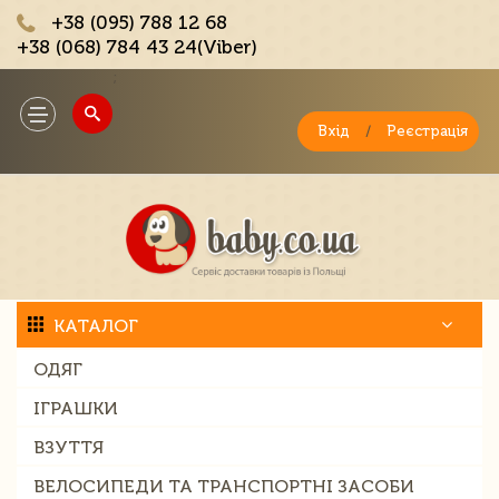
+38 (095) 788 12 68
+38 (068) 784 43 24(Viber)
;
Toggle
navigation
Вхід
/
Реєстрація
КАТАЛОГ
ОДЯГ
ІГРАШКИ
ВЗУТТЯ
ВЕЛОСИПЕДИ ТА ТРАНСПОРТНІ ЗАСОБИ