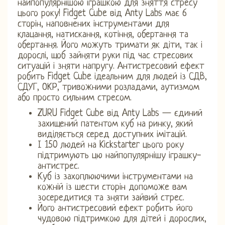
найпопулярнішою іграшкою для зняття стресу
цього року! Fidget Cube від Anty Labs має 6
сторін, наповнених інструментами для
клацання, натискання, котіння, обертання та
обертання. Його можуть тримати як діти, так і
дорослі, щоб зайняти руки під час стресових
ситуацій і зняти напругу. Антистресовий ефект
робить Fidget Cube ідеальним для людей із СДВ,
СДУГ, ОКР, тривожними розладами, аутизмом
або просто сильним стресом.
ZURU Fidget Cube від Anty Labs — єдиний
захищений патентом куб на ринку, який
виділяється серед доступних імітацій.
І 150 людей на Kickstarter цього року
підтримують цю найпопулярнішу іграшку-
антистрес.
Куб із захоплюючими інструментами на
кожній із шести сторін допоможе вам
зосередитися та зняти зайвий стрес.
Його антистресовий ефект робить його
чудовою підтримкою для дітей і дорослих,