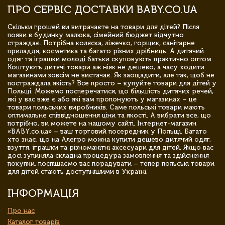
ПРО СЕРВІС ДОСТАВКИ BABY.CO.UA
Скільки грошей ви витрачаєте на товари для дітей? Після
появи в будинку малюка, сімейний бюджет відчутно
страждає. Потрібна коляска, ліжечко, горщик, санітарне
приладдя, косметика та багато різних дрібниць. А дитячий
одяг та іграшки молоді батьки скуповують практично оптом.
Коштують дитячі товари аж ніяк не дешево, а часу ходити
магазинами зовсім не вистачає. Як заощадити, але так, щоб не
постраждала якість? Все просто – купуйте товари для дітей у
Польщі. Можемо посперечатися, що більшість дитячих речей,
які у вас вже є або які вам пропонують у магазинах – це
товари польських виробників. Саме польські товари мають
оптимальне співвідношення ціни та якості. А вибрати все, що
потрібно, ви можете на нашому сайті. Інтернет-магазин
«BABY.co.ua» – ваш торговий посередник у Польщі. Багато
хто знає, що на Алегро можна купити дешево дитячий одяг,
взуття, іграшки та різноманітні аксесуари для дітей. Якщо вас
досі зупиняла складна процедура замовлення та здійснення
покупки, поспішаємо вас порадувати – тепер польські товари
для дітей стають доступнішими в Україні.
ІНФОРМАЦІЯ
Про нас
Каталог товарів