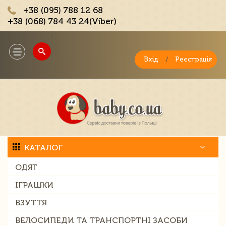
+38 (095) 788 12 68
+38 (068) 784 43 24(Viber)
;
Toggle
navigation
Вхід
/
Реєстрація
КАТАЛОГ
ОДЯГ
ІГРАШКИ
ВЗУТТЯ
ВЕЛОСИПЕДИ ТА ТРАНСПОРТНІ ЗАСОБИ