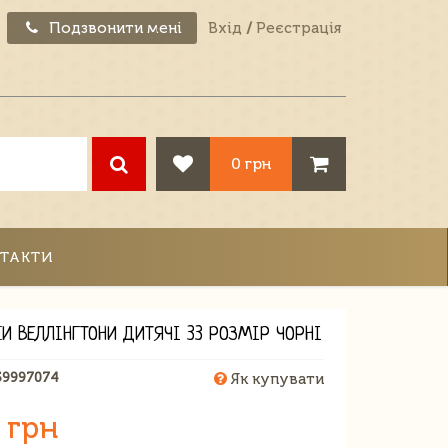
Подзвонити мені
Вхід
/
Реєстрація
0 грн
ТАКТИ
И ВЕЛЛІНГТОНИ ДИТЯЧІ 33 РОЗМІР ЧОРНІ
59997074
Як купувати
 грн