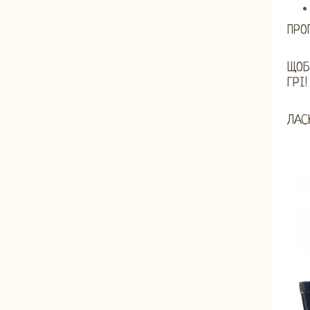
ПРО
ЩОБ
ГРІ!
ЛАС