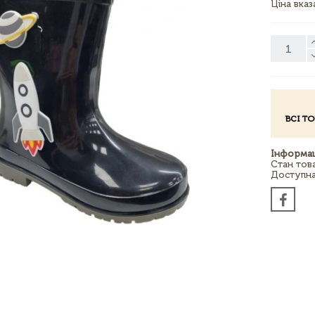
Ціна вка
ВСІ Т
Інформац
Стан тов
Доступна 