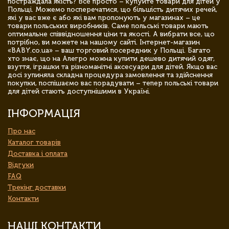
постраждала якість? Все просто – купуйте товари для дітей у
Польщі. Можемо посперечатися, що більшість дитячих речей,
які у вас вже є або які вам пропонують у магазинах – це
товари польських виробників. Саме польські товари мають
оптимальне співвідношення ціни та якості. А вибрати все, що
потрібно, ви можете на нашому сайті. Інтернет-магазин
«BABY.co.ua» – ваш торговий посередник у Польщі. Багато
хто знає, що на Алегро можна купити дешево дитячий одяг,
взуття, іграшки та різноманітні аксесуари для дітей. Якщо вас
досі зупиняла складна процедура замовлення та здійснення
покупки, поспішаємо вас порадувати – тепер польські товари
для дітей стають доступнішими в Україні.
ІНФОРМАЦІЯ
Про нас
Каталог товарів
Доставка і оплата
Відгуки
FAQ
Трекінг доставки
Контакти
НАШІ КОНТАКТИ