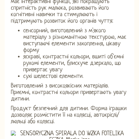
має інтерактивні функції, які покращують
спритність рук малюка, розвивають його
когнітивні навички та стимулюють і
підтримують розвиток його органів чуття:
сенсорний, виготовлений з м'якого
матеріалу з різноманітною текстурою, має
виступаючі елементи захоплення, цікаву
форму
яскраві, контрастні кольори, вшиті об'ємні
рухомі елементи, блискуче дзеркало, що
привертає увагу
сухі шелестові елементи.
Виготовлений з високоякісних матеріалів.
Приємні, контрастні кольори привертають увагу
дитини.
Продукт безпечний для дитини. Форма іграшки
дозволяє розмістити її на колясці, автокріслі/
люльці або колясці.