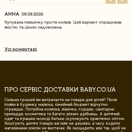
АННА
08.08.2026
Купувала пляшечку проти коліків. Цей варіант спрацював.
якістю та ціною задоволена.
Усі коментарі
ПРО СЕРВІС ДОСТАВКИ BABY.CO.UA
Скільки грошей ви витрачаєте на товари для дітей? Після
появи в будинку малюка, сімейний бюджет відчутно
страждає. Потрібна коляска, ліжечко, горщик, санітарне
приладдя, косметика та багато різних дрібниць. А дитячий
одяг та іграшки молоді батьки скуповують практично оптом.
Коштують дитячі товари аж ніяк не дешево, а часу ходити
магазинами зовсім не вистачає. Як заощадити, але так, щоб не