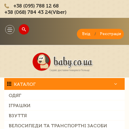
+38 (095) 788 12 68
+38 (068) 784 43 24(Viber)
;
Toggle
navigation
Вхід
/
Реєстрація
КАТАЛОГ
ОДЯГ
ІГРАШКИ
ВЗУТТЯ
ВЕЛОСИПЕДИ ТА ТРАНСПОРТНІ ЗАСОБИ