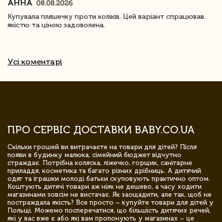
АННА
08.08.2026
Купувала пляшечку проти коліків. Цей варіант спрацював.
якістю та ціною задоволена.
Усі коментарі
ПРО СЕРВІС ДОСТАВКИ BABY.CO.UA
Скільки грошей ви витрачаєте на товари для дітей? Після
появи в будинку малюка, сімейний бюджет відчутно
страждає. Потрібна коляска, ліжечко, горщик, санітарне
приладдя, косметика та багато різних дрібниць. А дитячий
одяг та іграшки молоді батьки скуповують практично оптом.
Коштують дитячі товари аж ніяк не дешево, а часу ходити
магазинами зовсім не вистачає. Як заощадити, але так, щоб не
постраждала якість? Все просто – купуйте товари для дітей у
Польщі. Можемо посперечатися, що більшість дитячих речей,
які у вас вже є або які вам пропонують у магазинах – це