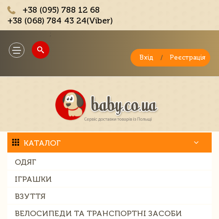
+38 (095) 788 12 68
+38 (068) 784 43 24(Viber)
;
Toggle
navigation
Вхід
/
Реєстрація
КАТАЛОГ
ОДЯГ
ІГРАШКИ
ВЗУТТЯ
ВЕЛОСИПЕДИ ТА ТРАНСПОРТНІ ЗАСОБИ