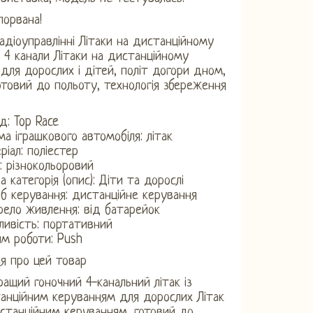
порвана!
радіоуправлінні Літаки на дистанційному
 4 канали Літаки на дистанційному
 для дорослих і дітей, політ догори дном,
готовий до польоту, технологія збереження
д: Top Race
а іграшкового автомобіля: літак
ріал: поліестер
р: різнокольоровий
а категорія (опис): Діти та дорослі
іб керування: дистанційне керування
ело живлення: від батарейок
ливість: портативний
м роботи: Push
я про цей товар
ращий гоночний 4-канальний літак із
анційним керуванням для дорослих Літак
истанційним керуванням, готовий до