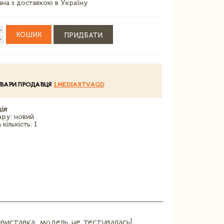
зана з доставкою в Україну
КОШИК
ПРИДБАТИ
ОВАРИ ПРОДАВЦЯ
1MEDIARTVAGD
ія
ару: новий
кількість: 1
-виставка, модель не тестувалась!