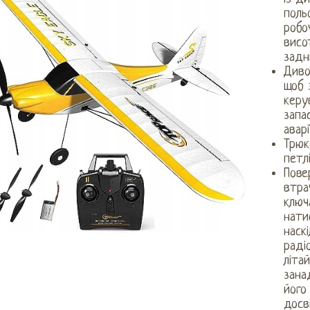
поль
робо
висо
задн
Диво
щоб 
керу
запа
аварії
Трюк
петл
Пове
втра
ключ
нати
наск
раді
літа
зана
його
досв