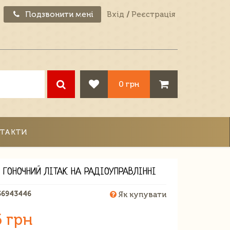
Подзвонити мені
Вхід
/
Реєстрація
0 грн
ТАКТИ
 ГОНОЧНИЙ ЛІТАК НА РАДІОУПРАВЛІННІ
56943446
Як купувати
6 грн