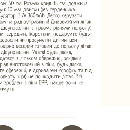
іри: 50 см. Розмах крил 35 см. довжина.
ун: 10 мм двигун без сердечника.
улятор: 3.7V 360mAh. Легко керувати
ком на радіоуправлінні! Дивовижний літак
адіоуправлінні з трьома рівнями польоту:
ий, середній, жорсткий, подаруйте будь-
 дорослій чи просунутій дитині цей
овірно веселий готовий до польоту літак
адіоуправлінні. Увага! Будь ласка,
дьтеся з літаком обережно, оскільки
ріал виготовлений з піни, будь ласка,
те обережні, відкриваючи коробку та під
польоту, щоб не пошкодити літак. Всі
ки зроблені з піни EPP, інакше вони не
тимуть