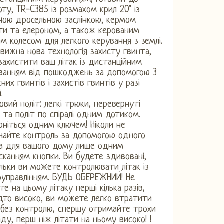
оту, TR-C385 із розмахом крил 20" із
чою дросельною заслінкою, кермом
ти та елероном, а також керованим
ім колесом для легкого керування з землі.
вижна нова технологія захисту гвинта,
захистити ваш літак із дистанційним
ванням від пошкоджень за допомогою 3
сних гвинтів і захистів гвинтів у разі
.
овий політ: легкі трюки, перевернуті
і та політ по спіралі одним дотиком.
рніться одним ключем! Ніколи не
чайте контроль за допомогою одного
а для вашого дому лише одним
сканням кнопки. Ви будете здивовані,
ільки ви можете контролювати літак із
оуправлінням. БУДЬ ОБЕРЕЖНИЙ! Не
йте на цьому літаку перші кілька разів,
дто високо, ви можете легко втратити
 без контролю, спершу отримайте трохи
іду, перш ніж літати на ньому високо! !