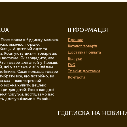
.UA
ІНФОРМАЦІЯ
 Після появи в будинку малюка,
Про нас
ска, ліжечко, горщик,
Каталог товарів
бниць. А дитячий одяг та
Доставка і оплата
м. Коштують дитячі товари аж
 вистачає. Як заощадити, але
Відгуки
йте товари для дітей у Польщі.
FAQ
 які у вас вже є або які вам
Трекінг доставки
обників. Саме польські товари
вибрати все, що потрібно, ви
Контакти
co.ua» – ваш торговий
гро можна купити дешево
уари для дітей. Якщо вас досі
ння покупки, поспішаємо вас
ть доступнішими в Україні.
ПІДПИСКА НА НОВИН