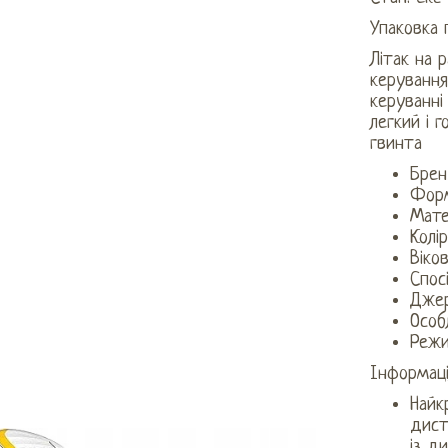
Упаковка 
Літак на 
керування
керуванні
легкий і 
гвинта
Брен
Форм
Мате
Колі
Віков
Спос
Джер
Особ
Режи
Інформаці
Найк
дист
із д