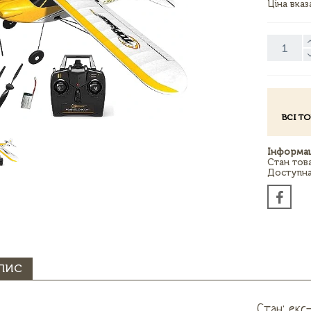
Ціна вка
ВСІ Т
Інформац
Стан тов
Доступна 
ПИС
Стан: екс