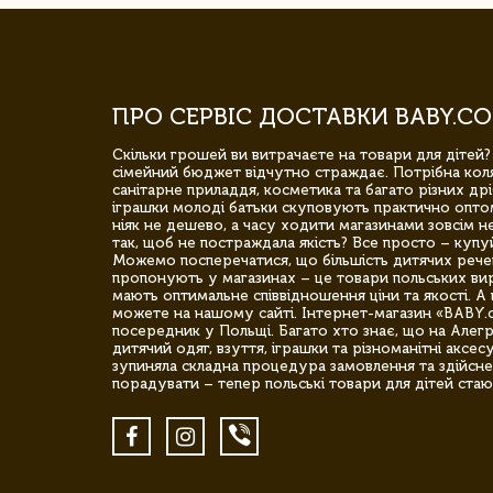
ПРО СЕРВІС ДОСТАВКИ BABY.CO
Скільки грошей ви витрачаєте на товари для дітей?
сімейний бюджет відчутно страждає. Потрібна коля
санітарне приладдя, косметика та багато різних дрі
іграшки молоді батьки скуповують практично опто
ніяк не дешево, а часу ходити магазинами зовсім не
так, щоб не постраждала якість? Все просто – купу
Можемо посперечатися, що більшість дитячих речей,
пропонують у магазинах – це товари польських вир
мають оптимальне співвідношення ціни та якості. А 
можете на нашому сайті. Інтернет-магазин «BABY.
посередник у Польщі. Багато хто знає, що на Але
дитячий одяг, взуття, іграшки та різноманітні аксес
зупиняла складна процедура замовлення та здійсне
порадувати – тепер польські товари для дітей стаю