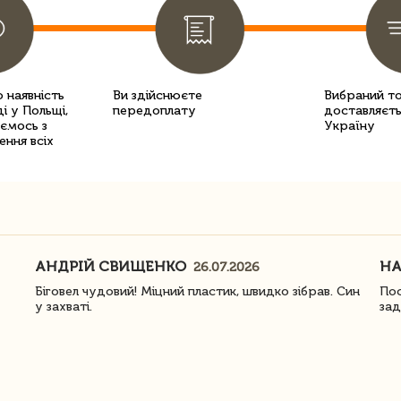
 наявність
Ви здійснюєте
Вибраний т
і у Польщі,
передоплату
доставляєть
уємось з
Україну
ення всіх
АНДРІЙ СВИЩЕНКО
Н
26.07.2026
Біговел чудовий! Міцний пластик, швидко зібрав. Син
Пос
у захваті.
зад