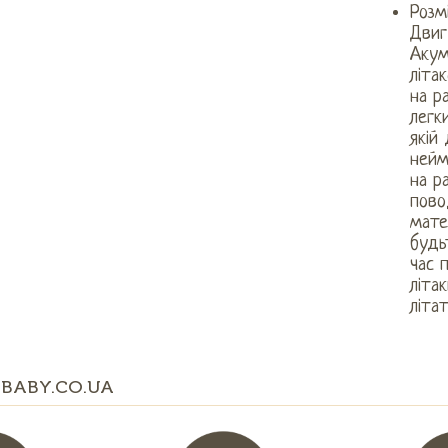
Розм
Двиг
Акум
літа
на р
легк
якій
нейм
на р
пово
мате
будь
час 
літа
літа
BABY.CO.UA