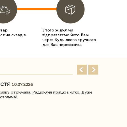
овар
І того ж дня ми
ся на склад в
відправляємо його Вам
через будь-якого зручного
для Вас перевізника
АСТЯ
ПОГОРЕЛО
10.07.2026
илку отримала. Радіоняня працює чітко. Дуже
Отримали віз
оволена!
Доставка з 
завжди була 