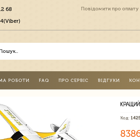
12 68
Повідомити про оплату
4(Viber)
МА РОБОТИ
FAQ
ПРО СЕРВІС
ВІДГУКИ
КОН
КРАЩИЙ
Код:
142
838