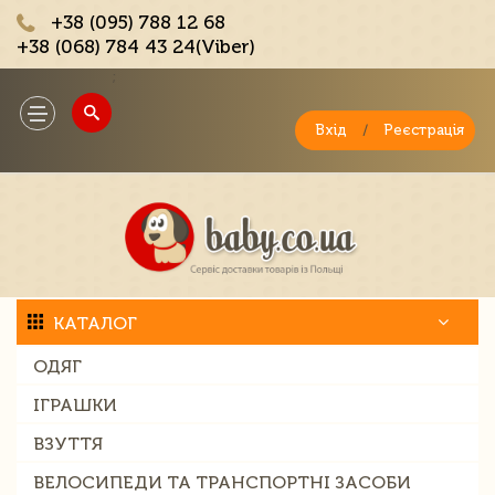
+38 (095) 788 12 68
+38 (068) 784 43 24(Viber)
;
Toggle
navigation
Вхід
/
Реєстрація
КАТАЛОГ
ОДЯГ
ІГРАШКИ
ВЗУТТЯ
ВЕЛОСИПЕДИ ТА ТРАНСПОРТНІ ЗАСОБИ