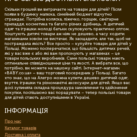
Скільки грошей ви витрачаєте на товари для дітей? Після
появи в будинку малюка, сімейний бюджет відчутно
страждає. Потрібна коляска, ліжечко, горщик, санітарне
приладдя, косметика та багато різних дрібниць. А дитячий
одяг та іграшки молоді батьки скуповують практично оптом.
Коштують дитячі товари аж ніяк не дешево, а часу ходити
магазинами зовсім не вистачає. Як заощадити, але так, щоб не
постраждала якість? Все просто – купуйте товари для дітей у
Польщі. Можемо посперечатися, що більшість дитячих речей,
які у вас вже є або які вам пропонують у магазинах – це
товари польських виробників. Саме польські товари мають
оптимальне співвідношення ціни та якості. А вибрати все, що
потрібно, ви можете на нашому сайті. Інтернет-магазин
«BABY.co.ua» – ваш торговий посередник у Польщі. Багато
хто знає, що на Алегро можна купити дешево дитячий одяг,
взуття, іграшки та різноманітні аксесуари для дітей. Якщо вас
досі зупиняла складна процедура замовлення та здійснення
покупки, поспішаємо вас порадувати – тепер польські товари
для дітей стають доступнішими в Україні.
ІНФОРМАЦІЯ
Про нас
Каталог товарів
Доставка і оплата