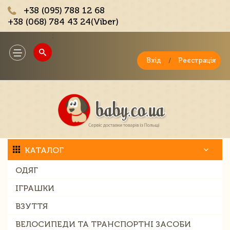
+38 (095) 788 12 68
+38 (068) 784 43 24(Viber)
;
Toggle
navigation
Вхід
/
Реєстрація
КАТАЛОГ
ОДЯГ
ІГРАШКИ
ВЗУТТЯ
ВЕЛОСИПЕДИ ТА ТРАНСПОРТНІ ЗАСОБИ