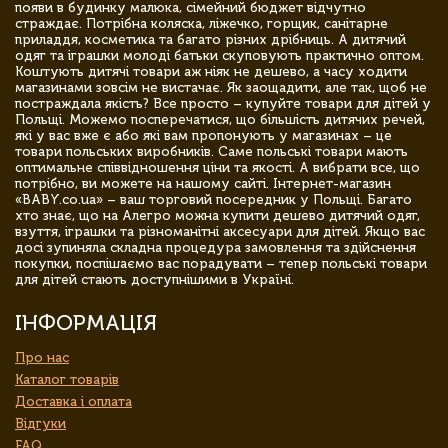
появи в будинку малюка, сімейний бюджет відчутно
страждає. Потрібна коляска, ліжечко, горщик, санітарне
приладдя, косметика та багато різних дрібниць. А дитячий
одяг та іграшки молоді батьки скуповують практично оптом.
Коштують дитячі товари аж ніяк не дешево, а часу ходити
магазинами зовсім не вистачає. Як заощадити, але так, щоб не
постраждала якість? Все просто – купуйте товари для дітей у
Польщі. Можемо посперечатися, що більшість дитячих речей,
які у вас вже є або які вам пропонують у магазинах – це
товари польських виробників. Саме польські товари мають
оптимальне співвідношення ціни та якості. А вибрати все, що
потрібно, ви можете на нашому сайті. Інтернет-магазин
«BABY.co.ua» – ваш торговий посередник у Польщі. Багато
хто знає, що на Алегро можна купити дешево дитячий одяг,
взуття, іграшки та різноманітні аксесуари для дітей. Якщо вас
досі зупиняла складна процедура замовлення та здійснення
покупки, поспішаємо вас порадувати – тепер польські товари
для дітей стають доступнішими в Україні.
ІНФОРМАЦІЯ
Про нас
Каталог товарів
Доставка і оплата
Відгуки
FAQ