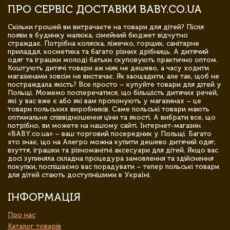
ПРО СЕРВІС ДОСТАВКИ BABY.CO.UA
Скільки грошей ви витрачаєте на товари для дітей? Після
появи в будинку малюка, сімейний бюджет відчутно
страждає. Потрібна коляска, ліжечко, горщик, санітарне
приладдя, косметика та багато різних дрібниць. А дитячий
одяг та іграшки молоді батьки скуповують практично оптом.
Коштують дитячі товари аж ніяк не дешево, а часу ходити
магазинами зовсім не вистачає. Як заощадити, але так, щоб не
постраждала якість? Все просто – купуйте товари для дітей у
Польщі. Можемо посперечатися, що більшість дитячих речей,
які у вас вже є або які вам пропонують у магазинах – це
товари польських виробників. Саме польські товари мають
оптимальне співвідношення ціни та якості. А вибрати все, що
потрібно, ви можете на нашому сайті. Інтернет-магазин
«BABY.co.ua» – ваш торговий посередник у Польщі. Багато
хто знає, що на Алегро можна купити дешево дитячий одяг,
взуття, іграшки та різноманітні аксесуари для дітей. Якщо вас
досі зупиняла складна процедура замовлення та здійснення
покупки, поспішаємо вас порадувати – тепер польські товари
для дітей стають доступнішими в Україні.
ІНФОРМАЦІЯ
Про нас
Каталог товарів