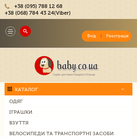
+38 (095) 788 12 68
+38 (068) 784 43 24(Viber)
;
Toggle
navigation
Вхід
/
Реєстрація
КАТАЛОГ
ОДЯГ
ІГРАШКИ
ВЗУТТЯ
ВЕЛОСИПЕДИ ТА ТРАНСПОРТНІ ЗАСОБИ