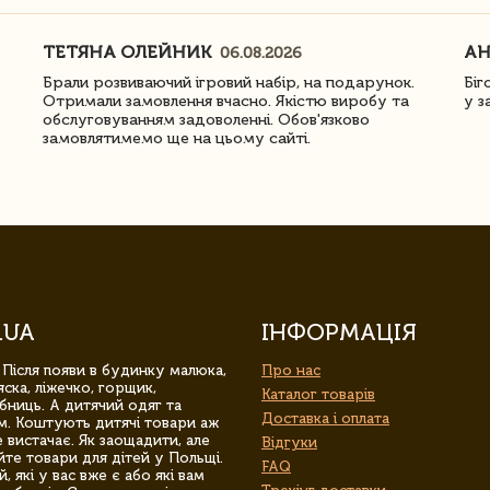
ТЕТЯНА ОЛЕЙНИК
АН
06.08.2026
Брали розвиваючий ігровий набір, на подарунок.
Біг
Отримали замовлення вчасно. Якістю виробу та
у з
обслуговуванням задоволенні. Обов'язково
замовлятимемо ще на цьому сайті.
.UA
ІНФОРМАЦІЯ
 Після появи в будинку малюка,
Про нас
ска, ліжечко, горщик,
Каталог товарів
бниць. А дитячий одяг та
Доставка і оплата
м. Коштують дитячі товари аж
 вистачає. Як заощадити, але
Відгуки
йте товари для дітей у Польщі.
FAQ
 які у вас вже є або які вам