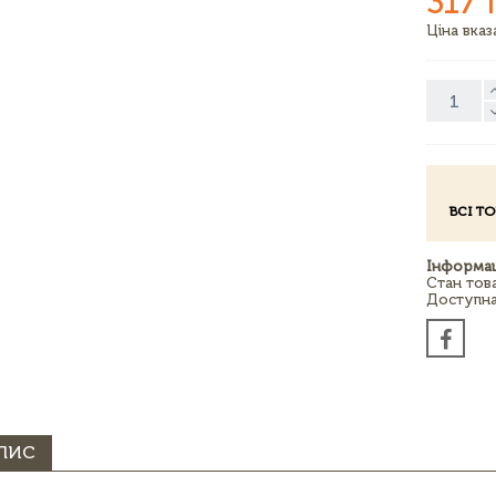
317 
Ціна вка
ВСІ Т
Інформац
Стан тов
Доступна 
ПИС