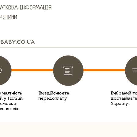
АТКОВА ІНФОРМАЦІЯ
РЯПИНИ
BABY.CO.UA
 наявність
Ви здійснюєте
Вибраний т
і у Польщі,
передоплату
доставляєть
уємось з
Україну
ення всіх