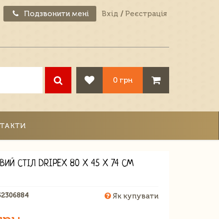
Подзвонити мені
Вхід
/
Реєстрація
0 грн
ТАКТИ
ВИЙ СТІЛ DRIPEX 80 X 45 X 74 СМ
52306884
Як купувати