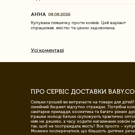
АННА
08.08.2026
ачество
Купувала пляшечку проти коліків. Цей варіант
спрацював. якістю та ціною задоволена.
Усі коментарі
ПРО СЕРВІС ДОСТАВКИ BABY.CO
Скільки грошей ви витрачаєте на товари для дітей?
сімейний бюджет відчутно страждає. Потрібна коля
санітарне приладдя, косметика та багато різних дрі
іграшки молоді батьки скуповують практично опто
ніяк не дешево, а часу ходити магазинами зовсім не
так, щоб не постраждала якість? Все просто – купу
Можемо посперечатися, що більшість дитячих речей,