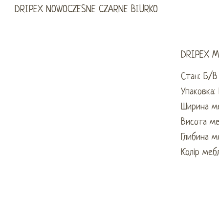
DRIPEX M
Стан: Б/В
Упаковка:
Ширина ме
Висота ме
Глибина м
Колір меб