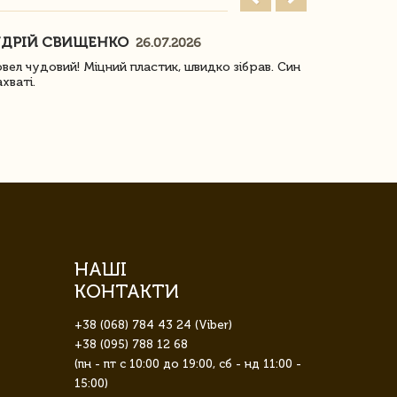
ДРІЙ СВИЩЕНКО
НАСТЯ
26.07.2026
18
овел чудовий! Міцний пластик, швидко зібрав. Син
Посилку отр
ахваті.
задоволена!
НАШІ
КОНТАКТИ
+38 (068) 784 43 24 (Viber)
+38 (095) 788 12 68
(пн - пт с 10:00 до 19:00, сб - нд 11:00 -
15:00)