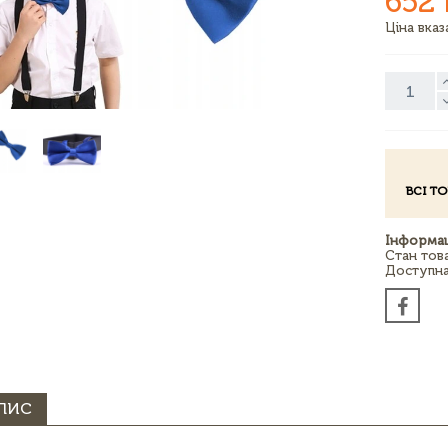
652 
Ціна вка
ВСІ Т
Інформац
Стан тов
Доступна 
ПИС