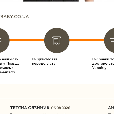
BABY.CO.UA
 наявність
Ви здійснюєте
Вибраний т
і у Польщі,
передоплату
доставляєть
уємось з
Україну
ення всіх
ТЕТЯНА ОЛЕЙНИК
АН
06.08.2026