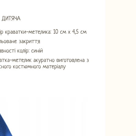
 ДИТЯЧА
ір краватки-метелика: 10 см х 4,5 см
льоване закриття
вності колір: синій
атка-метелик акуратно виготовлена ​​з
сного костюмного матеріалу