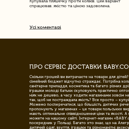
ачество
Купувала пляшечку проти коліків. Цей варіант
спрацював. якістю та ціною задоволена.
Усі коментарі
ПРО СЕРВІС ДОСТАВКИ BABY.CO
Скільки грошей ви витрачаєте на товари для дітей?
сімейний бюджет відчутно страждає. Потрібна коля
санітарне приладдя, косметика та багато різних дрі
іграшки молоді батьки скуповують практично опто
ніяк не дешево, а часу ходити магазинами зовсім не
так, щоб не постраждала якість? Все просто – купу
Можемо посперечатися, що більшість дитячих речей,
пропонують у магазинах – це товари польських вир
мають оптимальне співвідношення ціни та якості. А 
можете на нашому сайті. Інтернет-магазин «BABY.
посередник у Польщі. Багато хто знає, що на Але
дитячий одяг, взуття, іграшки та різноманітні аксес