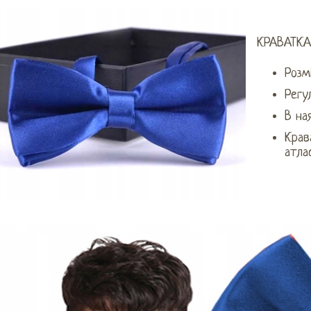
КРАВАТКА
Розм
Регу
В ная
Крав
атла