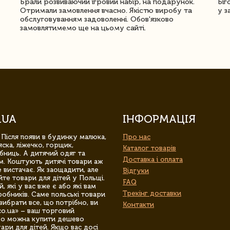
Брали розвиваючий ігровий набір, на подарунок.
Біг
Отримали замовлення вчасно. Якістю виробу та
у з
обслуговуванням задоволенні. Обов'язково
замовлятимемо ще на цьому сайті.
.UA
ІНФОРМАЦІЯ
 Після появи в будинку малюка,
Про нас
ска, ліжечко, горщик,
Каталог товарів
бниць. А дитячий одяг та
Доставка і оплата
м. Коштують дитячі товари аж
 вистачає. Як заощадити, але
Відгуки
йте товари для дітей у Польщі.
FAQ
 які у вас вже є або які вам
Трекінг доставки
обників. Саме польські товари
вибрати все, що потрібно, ви
Контакти
co.ua» – ваш торговий
гро можна купити дешево
уари для дітей. Якщо вас досі