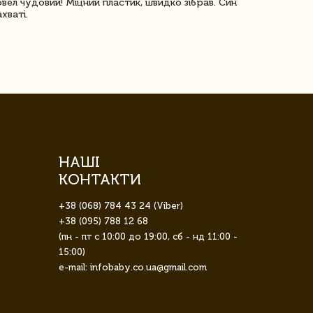
овел чудовий! Міцний пластик, швидко зібрав. Син
Посилку отр
ахваті.
задоволена!
НАШІ
КОНТАКТИ
+38 (068) 784 43 24 (Viber)
+38 (095) 788 12 68
(пн - пт с 10:00 до 19:00, сб - нд 11:00 -
15:00)
e-mail: infobaby.co.ua@gmail.com