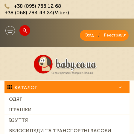
+38 (095) 788 12 68
+38 (068) 784 43 24(Viber)
;
Toggle
navigation
Вхід
/
Реєстрація
КАТАЛОГ
ОДЯГ
ІГРАШКИ
ВЗУТТЯ
ВЕЛОСИПЕДИ ТА ТРАНСПОРТНІ ЗАСОБИ