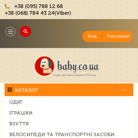
+38 (095) 788 12 68
+38 (068) 784 43 24(Viber)
;
Toggle
navigation
Вхід
/
Реєстрація
КАТАЛОГ
ОДЯГ
ІГРАШКИ
ВЗУТТЯ
ВЕЛОСИПЕДИ ТА ТРАНСПОРТНІ ЗАСОБИ