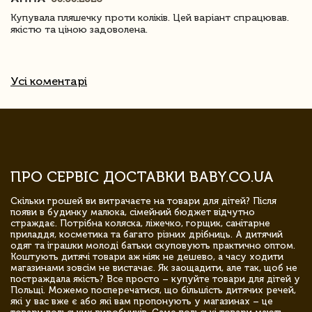
Купувала пляшечку проти коліків. Цей варіант спрацював.
якістю та ціною задоволена.
Усі коментарі
ПРО СЕРВІС ДОСТАВКИ BABY.CO.UA
Скільки грошей ви витрачаєте на товари для дітей? Після
появи в будинку малюка, сімейний бюджет відчутно
страждає. Потрібна коляска, ліжечко, горщик, санітарне
приладдя, косметика та багато різних дрібниць. А дитячий
одяг та іграшки молоді батьки скуповують практично оптом.
Коштують дитячі товари аж ніяк не дешево, а часу ходити
магазинами зовсім не вистачає. Як заощадити, але так, щоб не
постраждала якість? Все просто – купуйте товари для дітей у
Польщі. Можемо посперечатися, що більшість дитячих речей,
які у вас вже є або які вам пропонують у магазинах – це