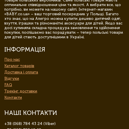
товари польських виробників. Саме польські товари мають
оптимальне співвідношення ціни та якості. А вибрати все, що
потрібно, ви можете на нашому сайті. Інтернет-магазин
«BABY.co.ua» – ваш торговий посередник у Польщі. Багато
хто знає, що на Алегро можна купити дешево дитячий одяг,
взуття, іграшки та різноманітні аксесуари для дітей. Якщо вас
досі зупиняла складна процедура замовлення та здійснення
покупки, поспішаємо вас порадувати – тепер польські товари
для дітей стають доступнішими в Україні.
ІНФОРМАЦІЯ
Про нас
Каталог товарів
Доставка і оплата
Відгуки
FAQ
Трекінг доставки
Контакти
НАШІ КОНТАКТИ
+38 (068) 784 43 24 (Viber)