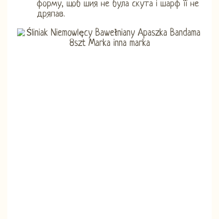
форму, щоб шия не була скута і шарф її не
дряпав.