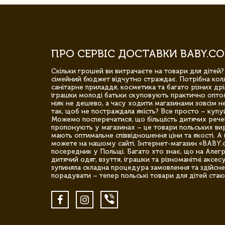
ПРО СЕРВІС ДОСТАВКИ BABY.CO
Скільки грошей ви витрачаєте на товари для дітей?
сімейний бюджет відчутно страждає. Потрібна коля
санітарне приладдя, косметика та багато різних дрі
іграшки молоді батьки скуповують практично опто
ніяк не дешево, а часу ходити магазинами зовсім не
так, щоб не постраждала якість? Все просто – купу
Можемо посперечатися, що більшість дитячих речей,
пропонують у магазинах – це товари польських вир
мають оптимальне співвідношення ціни та якості. А 
можете на нашому сайті. Інтернет-магазин «BABY.
посередник у Польщі. Багато хто знає, що на Але
дитячий одяг, взуття, іграшки та різноманітні аксес
зупиняла складна процедура замовлення та здійсне
порадувати – тепер польські товари для дітей стаю