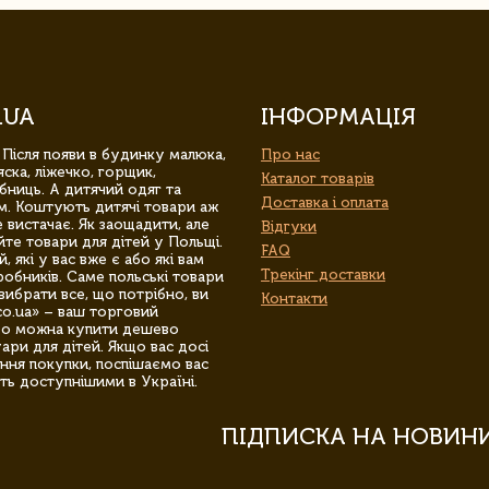
.UA
ІНФОРМАЦІЯ
 Після появи в будинку малюка,
Про нас
ска, ліжечко, горщик,
Каталог товарів
бниць. А дитячий одяг та
Доставка і оплата
м. Коштують дитячі товари аж
 вистачає. Як заощадити, але
Відгуки
йте товари для дітей у Польщі.
FAQ
 які у вас вже є або які вам
Трекінг доставки
обників. Саме польські товари
вибрати все, що потрібно, ви
Контакти
co.ua» – ваш торговий
гро можна купити дешево
уари для дітей. Якщо вас досі
ння покупки, поспішаємо вас
ть доступнішими в Україні.
ПІДПИСКА НА НОВИН