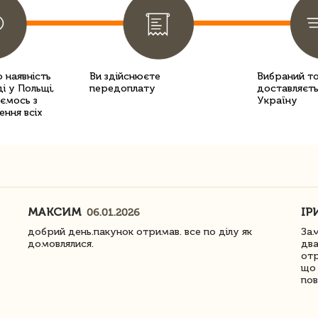
 наявність
Ви здійснюєте
Вибраний т
і у Польщі,
передоплату
доставляєть
уємось з
Україну
ення всіх
МАКСИМ
ІР
06.01.2026
добрий день.пакунок отримав. все по ділу як
Зам
домовлялися.
два
отр
що 
пов