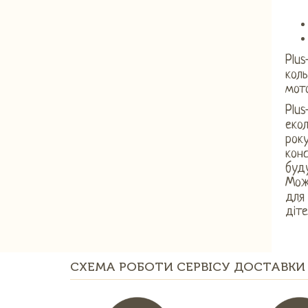
Plus
коль
мото
Plus
екол
року
конс
буду
Можл
для 
діте
СХЕМА РОБОТИ СЕРВІСУ ДОСТАВКИ 