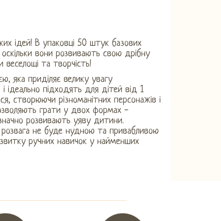
ких ідей! В упаковці 50 штук базових
, оскільки вони розвивають свою дрібну
 веселощі та творчість!
єю, яка приділяє велику увагу
в і ідеально підходять для дітей від 1
ся, створюючи різноманітних персонажів і
дозволяють грати у двох формах -
 значно розвивають уяву дитини.
о розвага не буде нудною та привабливою
озвитку ручних навичок у найменших