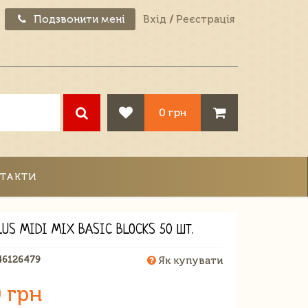
Подзвонити мені
Вхід
/
Реєстрація
0 грн
ТАКТИ
LUS MIDI MIX BASIC BLOCKS 50 ШТ.
46126479
Як купувати
 грн