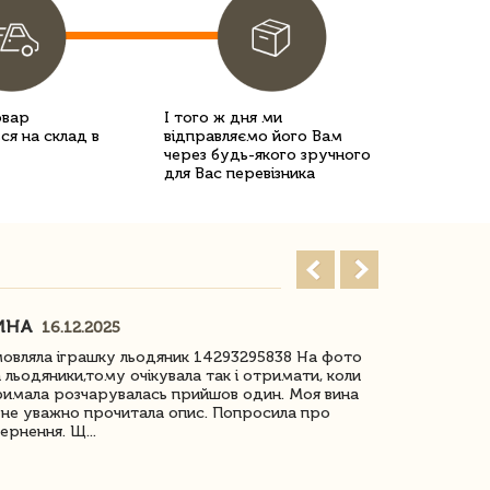
овар
І того ж дня ми
ся на склад в
відправляємо його Вам
через будь-якого зручного
для Вас перевізника
ИНА
ІРИНА БІ
16.12.2025
овляла іграшку льодяник 14293295838 На фото
Дякую за до
 льодяники,тому очікувала так і отримати, коли
незрячоі дів
имала розчарувалась прийшов один. Моя вина
Дуже задово
не уважно прочитала опис. Попросила про
ернення. Щ...