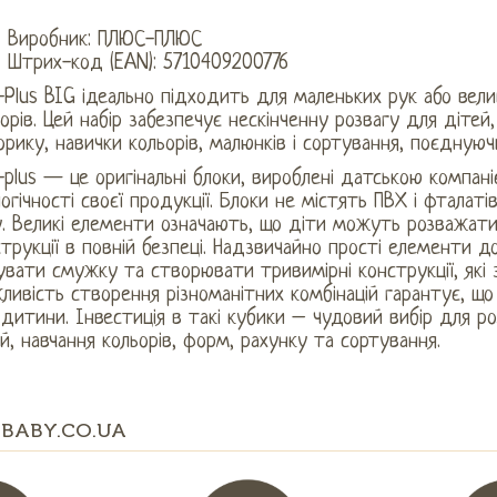
Виробник: ПЛЮС-ПЛЮС
Штрих-код (EAN): 5710409200776
-Plus BIG ідеально підходить для маленьких рук або вели
орів. Цей набір забезпечує нескінченну розвагу для дітей
рику, навички кольорів, малюнків і сортування, поєднуючи
-plus — це оригінальні блоки, вироблені датською компані
огічності своєї продукції. Блоки не містять ПВХ і фталаті
. Великі елементи означають, що діти можуть розважати
трукції в повній безпеці. Надзвичайно прості елементи 
вати смужку та створювати тривимірні конструкції, які
ивість створення різноманітних комбінацій гарантує, щ
дитини. Інвестиція в такі кубики – чудовий вибір для р
й, навчання кольорів, форм, рахунку та сортування.
BABY.CO.UA