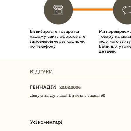
Ви вибираєте товари на
Ми перевіряємо
нашому сайті, оформляєте
товару на склад
замовлення через кошик чи
після чого зв'яз
по телефону
Вами для уточн
деталей
ВІДГУКИ
ГЕННАДІЙ
22.02.2026
ачество
Дякую за Дугласа! Дитина в захваті)))
Усі коментарі