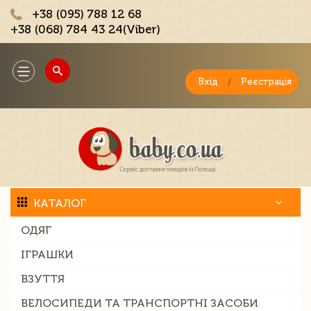
+38 (095) 788 12 68
+38 (068) 784 43 24(Viber)
;
Toggle
navigation
Вхід
/
Реєстрація
КАТАЛОГ
ОДЯГ
ІГРАШКИ
ВЗУТТЯ
ВЕЛОСИПЕДИ ТА ТРАНСПОРТНІ ЗАСОБИ