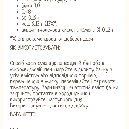
- в тому числі цукру 1,9г
білка 3,0 г
0,48 г
sd 0,19 г
йод 9,13 г (13%*)
альфа-ліноленова кислота (Омега-3) 0,12 г
*% від рекомендованої добової дози
ЯК ВИКОРИСТОВУВАТИ:
Спосіб застосування: на водяній бані або в
мікрохвильовій печі нагрійте відкриту банку з
усім вмістом або відповідною порцією,
переміщеною в миску, перемішайте і перевірте
температуру. Залишився ненагрітий вміст банки
закрийте, поставте в холодильник і
використовуйте наступного дня.
Використовуйте пластикову ложку.
ВАГА НЕТТО: