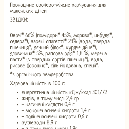
Повноцінне овочево-м'ясне харчування для
маленьких дітей.
ЗВІДКИ:
Овочі* 66% (помідори* 45%, морква*, цибуля*,
селера*), варені спагетті* 23% (вода, тверда
пшениця*, яєчний білок*, куряче яйце*),
яловичина* 5%, рапсова олія* 1,8 %, мелена
паста* (з твердих сортів пшениці*), вода,
рисове борошно*, сіль йодована, спеції*.
*з органічного землеробства
Харчова цінність в 100 г:
енергетична цінність кДж/ккал 301/72
жирів, в тому числі 2,4 гр
- насичені кислоти 0,4 г
- мононенасичені кислоти 1,4 г
- поліненасичені кислоти 0,6 г
вуглеводи 8,9 г