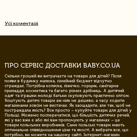
Усі коментарі
ПРО СЕРВІС ДОСТАВКИ BABY.CO.UA
Скільки грошей ви витрачаєте на товари для дітей? Після
появи в будинку малюка, сімейний бюджет відчутно
страждає. Потрібна коляска, ліжечко, горщик, санітарне
приладдя, косметика та багато різних дрібниць. А дитячий
одяг та іграшки молоді батьки скуповують практично оптом.
Коштують дитячі товари аж ніяк не дешево, а часу ходити
магазинами зовсім не вистачає. Як заощадити, але так, щоб не
постраждала якість? Все просто – купуйте товари для дітей у
Польщі. Можемо посперечатися, що більшість дитячих речей,
які у вас вже є або які вам пропонують у магазинах – це
товари польських виробників. Саме польські товари мають
оптимальне співвідношення ціни та якості. А вибрати все, що
потрібно, ви можете на нашому сайті. Інтернет-магазин