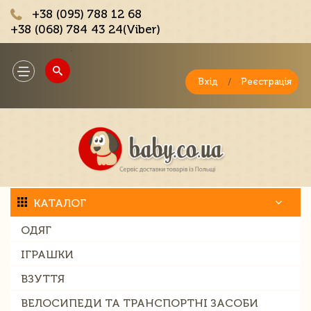
+38 (095) 788 12 68
+38 (068) 784 43 24(Viber)
;
Toggle
navigation
Вхід
/
Реєстрація
КАТАЛОГ
ОДЯГ
ІГРАШКИ
ВЗУТТЯ
ВЕЛОСИПЕДИ ТА ТРАНСПОРТНІ ЗАСОБИ