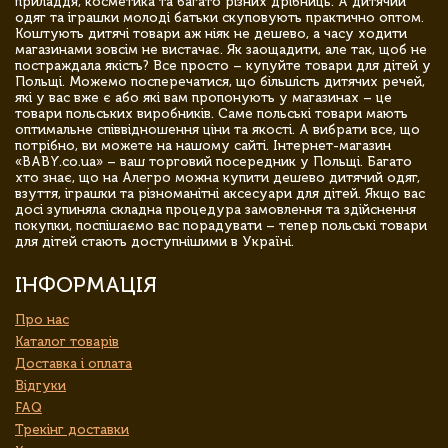
приладдя, косметика та багато різних дрібниць. А дитячий
одяг та іграшки молоді батьки скуповують практично оптом.
Коштують дитячі товари аж ніяк не дешево, а часу ходити
магазинами зовсім не вистачає. Як заощадити, але так, щоб не
постраждала якість? Все просто – купуйте товари для дітей у
Польщі. Можемо посперечатися, що більшість дитячих речей,
які у вас вже є або які вам пропонують у магазинах – це
товари польських виробників. Саме польські товари мають
оптимальне співвідношення ціни та якості. А вибрати все, що
потрібно, ви можете на нашому сайті. Інтернет-магазин
«BABY.co.ua» – ваш торговий посередник у Польщі. Багато
хто знає, що на Алегро можна купити дешево дитячий одяг,
взуття, іграшки та різноманітні аксесуари для дітей. Якщо вас
досі зупиняла складна процедура замовлення та здійснення
покупки, поспішаємо вас порадувати – тепер польські товари
для дітей стають доступнішими в Україні.
ІНФОРМАЦІЯ
Про нас
Каталог товарів
Доставка і оплата
Відгуки
FAQ
Трекінг доставки