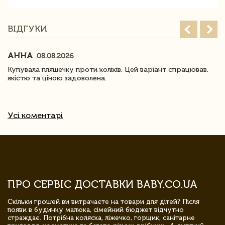
ВІДГУКИ
АННА
08.08.2026
Купувала пляшечку проти коліків. Цей варіант спрацював.
якістю та ціною задоволена.
Усі коментарі
ПРО СЕРВІС ДОСТАВКИ BABY.CO.UA
Скільки грошей ви витрачаєте на товари для дітей? Після
появи в будинку малюка, сімейний бюджет відчутно
страждає. Потрібна коляска, ліжечко, горщик, санітарне