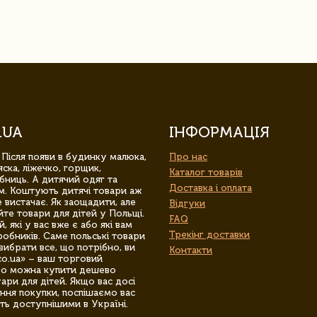
.UA
ІНФОРМАЦІЯ
 Після появи в будинку малюка,
Про нас
ска, ліжечко, горщик,
Каталог товарів
бниць. А дитячий одяг та
Доставка і оплата
м. Коштують дитячі товари аж
 вистачає. Як заощадити, але
Відгуки
йте товари для дітей у Польщі.
FAQ
 які у вас вже є або які вам
Трекінг доставки
обників. Саме польські товари
вибрати все, що потрібно, ви
Контакти
co.ua» – ваш торговий
гро можна купити дешево
уари для дітей. Якщо вас досі
ння покупки, поспішаємо вас
ть доступнішими в Україні.