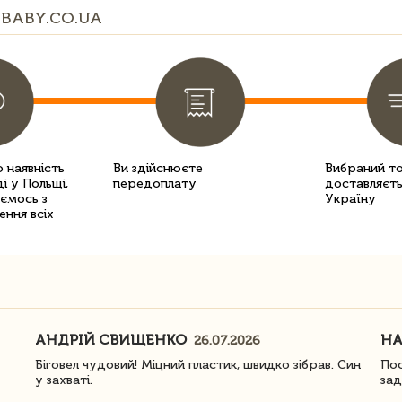
BABY.CO.UA
 наявність
Ви здійснюєте
Вибраний т
і у Польщі,
передоплату
доставляєть
уємось з
Україну
ення всіх
АНДРІЙ СВИЩЕНКО
Н
26.07.2026
Біговел чудовий! Міцний пластик, швидко зібрав. Син
Пос
у захваті.
зад