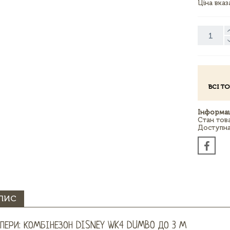
Ціна вка
ВСІ Т
Інформац
Стан тов
Доступна 
ПИС
ПЕРИ: КОМБІНЕЗОН DISNEY WK4 DUMBO ДО 3 М