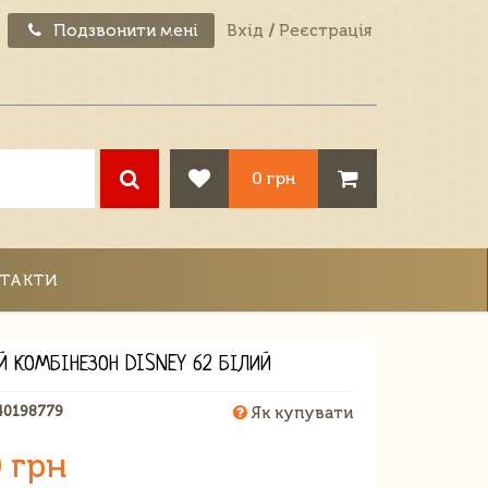
Подзвонити мені
Вхід
/
Реєстрація
0 грн
ТАКТИ
Й КОМБІНЕЗОН DISNEY 62 БІЛИЙ
40198779
Як купувати
 грн