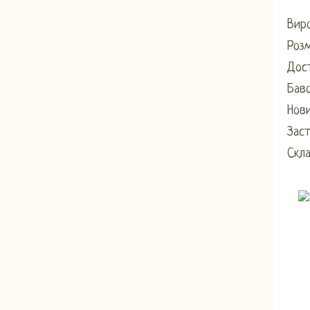
Виро
Розм
Дост
Бав
Нови
Заст
Скл