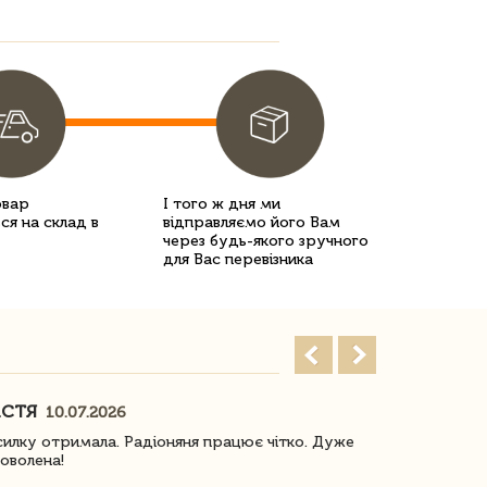
овар
І того ж дня ми
ся на склад в
відправляємо його Вам
через будь-якого зручного
для Вас перевізника
АСТЯ
ПОГОРЕЛО
10.07.2026
илку отримала. Радіоняня працює чітко. Дуже
Отримали віз
оволена!
Доставка з 
завжди була 