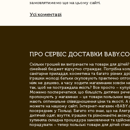
замовлятимемо ще на цьому сайті.
Усі коментарі
ПРО СЕРВІС ДОСТАВКИ BABY.CO
Скільки грошей ви витрачаєте на товари для дітей?
сімейний бюджет відчутно страждає. Потрібна коля
санітарне приладдя, косметика та багато різних дрі
іграшки молоді батьки скуповують практично опто
ніяк не дешево, а часу ходити магазинами зовсім не
так, щоб не постраждала якість? Все просто – купу
Можемо посперечатися, що більшість дитячих речей,
пропонують у магазинах – це товари польських вир
мають оптимальне співвідношення ціни та якості. А 
можете на нашому сайті. Інтернет-магазин «BABY.
посередник у Польщі. Багато хто знає, що на Але
дитячий одяг, взуття, іграшки та різноманітні аксес
зупиняла складна процедура замовлення та здійсне
порадувати – тепер польські товари для дітей стаю