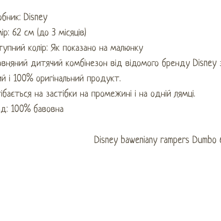
бник: Disney
ір: 62 см (до 3 місяців)
упний колір: Як показано на малюнку
овняний дитячий комбінезон від відомого бренду Disney
й і 100% оригінальний продукт.
ібається на застібки на промежині і на одній лямці.
ад: 100% бавовна