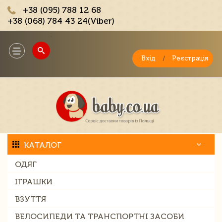
+38 (095) 788 12 68
+38 (068) 784 43 24(Viber)
;
Toggle
navigation
Вхід
/
Реєстрація
КАТАЛОГ
ОДЯГ
ІГРАШКИ
ВЗУТТЯ
ВЕЛОСИПЕДИ ТА ТРАНСПОРТНІ ЗАСОБИ