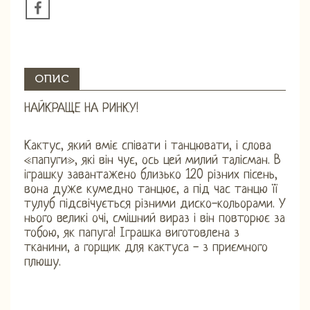
ОПИС
НАЙКРАЩЕ НА РИНКУ!
Кактус, який вміє співати і танцювати, і слова
«папуги», які він чує, ось цей милий талісман. В
іграшку завантажено близько 120 різних пісень,
вона дуже кумедно танцює, а під час танцю її
тулуб підсвічується різними диско-кольорами. У
нього великі очі, смішний вираз і він повторює за
тобою, як папуга! Іграшка виготовлена ​​з
тканини, а горщик для кактуса - з приємного
плюшу.