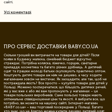
сайті.
Усі коментарі
ПРО СЕРВІС ДОСТАВКИ BABY.CO.UA
Скільки грошей ви витрачаєте на товари для дітей? Після
появи в будинку малюка, сімейний бюджет відчутно
страждає. Потрібна коляска, ліжечко, горщик, санітарне
приладдя, косметика та багато різних дрібниць. А дитячий
одяг та іграшки молоді батьки скуповують практично оптом.
Коштують дитячі товари аж ніяк не дешево, а часу ходити
магазинами зовсім не вистачає. Як заощадити, але так, щоб не
постраждала якість? Все просто – купуйте товари для дітей у
Польщі. Можемо посперечатися, що більшість дитячих речей,
які у вас вже є або які вам пропонують у магазинах – це
товари польських виробників. Саме польські товари мають
оптимальне співвідношення ціни та якості. А вибрати все, що
потрібно, ви можете на нашому сайті. Інтернет-магазин
«BABY.co.ua» – ваш торговий посередник у Польщі. Багато
хто знає, що на Алегро можна купити дешево дитячий одяг,