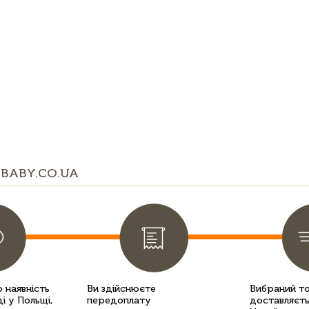
BABY.CO.UA
 наявність
Ви здійснюєте
Вибраний т
і у Польщі,
передоплату
доставляєть