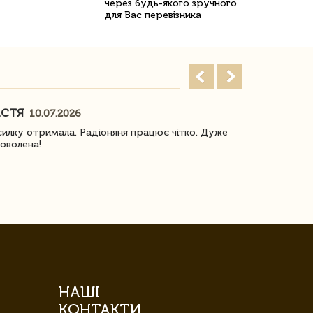
через будь-якого зручного
для Вас перевізника
АСТЯ
ПОГОРЕЛО
10.07.2026
илку отримала. Радіоняня працює чітко. Дуже
Отримали віз
оволена!
Доставка з 
завжди була 
НАШІ
КОНТАКТИ