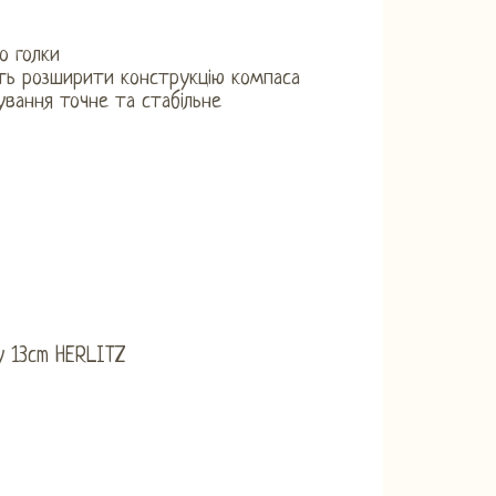
о голки
яють розширити конструкцію компаса
вання точне та стабільне