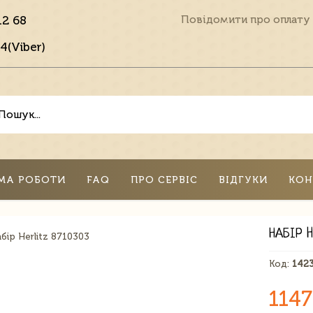
12 68
Повідомити про оплату
4(Viber)
МА РОБОТИ
FAQ
ПРО СЕРВІС
ВІДГУКИ
КОН
НАБІР H
Код:
142
1147