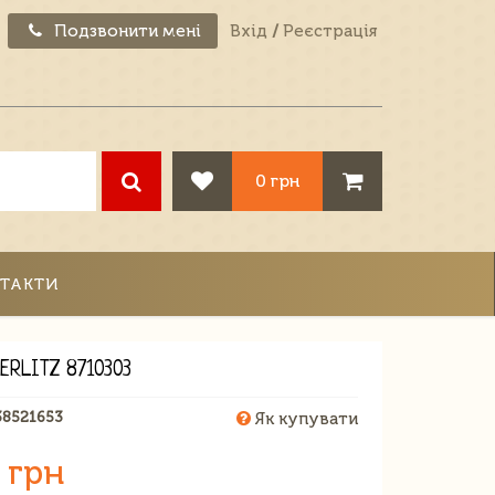
Подзвонити мені
Вхід
/
Реєстрація
0 грн
ТАКТИ
ERLITZ 8710303
38521653
Як купувати
 грн