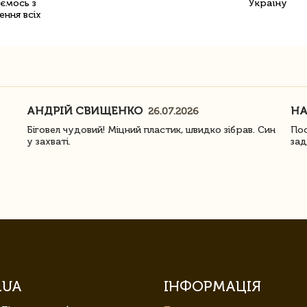
уємось з
Україну
ення всіх
АНДРІЙ СВИЩЕНКО
Н
26.07.2026
Біговел чудовий! Міцний пластик, швидко зібрав. Син
Пос
у захваті.
зад
.UA
ІНФОРМАЦІЯ