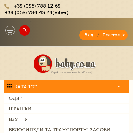
+38 (095) 788 12 68
+38 (068) 784 43 24(Viber)
;
Toggle
navigation
Вхід
/
Реєстрація
КАТАЛОГ
ОДЯГ
ІГРАШКИ
ВЗУТТЯ
ВЕЛОСИПЕДИ ТА ТРАНСПОРТНІ ЗАСОБИ