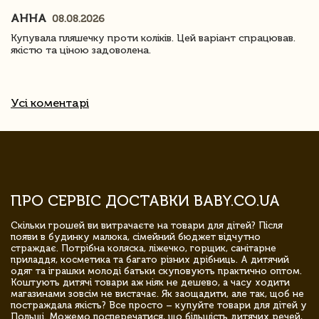
АННА
08.08.2026
Купувала пляшечку проти коліків. Цей варіант спрацював.
якістю та ціною задоволена.
Усі коментарі
ПРО СЕРВІС ДОСТАВКИ BABY.CO.UA
Скільки грошей ви витрачаєте на товари для дітей? Після
появи в будинку малюка, сімейний бюджет відчутно
страждає. Потрібна коляска, ліжечко, горщик, санітарне
приладдя, косметика та багато різних дрібниць. А дитячий
одяг та іграшки молоді батьки скуповують практично оптом.
Коштують дитячі товари аж ніяк не дешево, а часу ходити
магазинами зовсім не вистачає. Як заощадити, але так, щоб не
постраждала якість? Все просто – купуйте товари для дітей у
Польщі. Можемо посперечатися, що більшість дитячих речей,