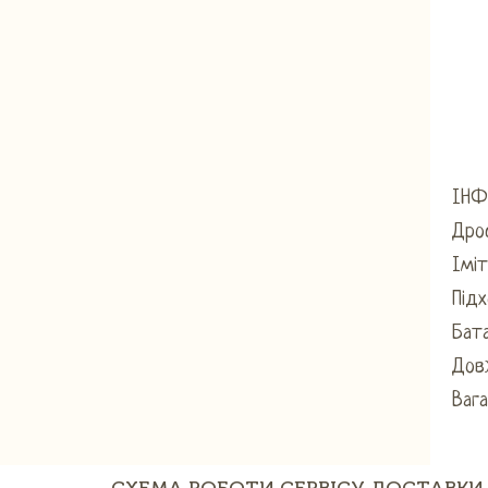
ІНФ
Дро
Імі
Під
Бата
Дов
Вага