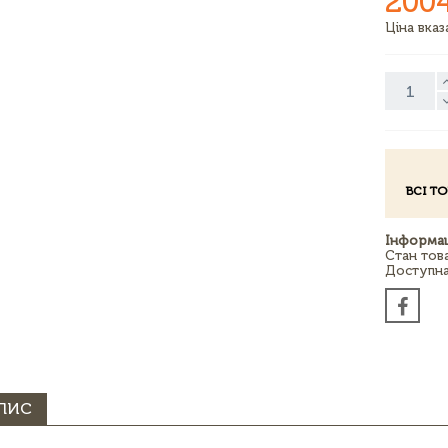
200
Ціна вка
ВСІ Т
Інформац
Стан тов
Доступна 
ПИС