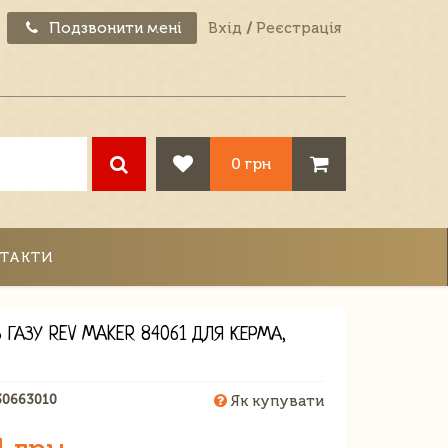
Подзвонити мені
Вхід
/
Реєстрація
0 грн
ТАКТИ
 ГАЗУ REV MAKER 84061 ДЛЯ КЕРМА,
30663010
Як купувати