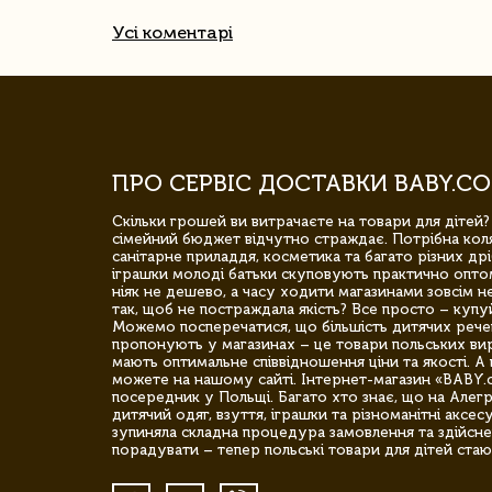
Усі коментарі
ПРО СЕРВІС ДОСТАВКИ BABY.CO
Скільки грошей ви витрачаєте на товари для дітей?
сімейний бюджет відчутно страждає. Потрібна коля
санітарне приладдя, косметика та багато різних дрі
іграшки молоді батьки скуповують практично опто
ніяк не дешево, а часу ходити магазинами зовсім не
так, щоб не постраждала якість? Все просто – купу
Можемо посперечатися, що більшість дитячих речей,
пропонують у магазинах – це товари польських вир
мають оптимальне співвідношення ціни та якості. А 
можете на нашому сайті. Інтернет-магазин «BABY.
посередник у Польщі. Багато хто знає, що на Але
дитячий одяг, взуття, іграшки та різноманітні аксес
зупиняла складна процедура замовлення та здійсне
порадувати – тепер польські товари для дітей стаю