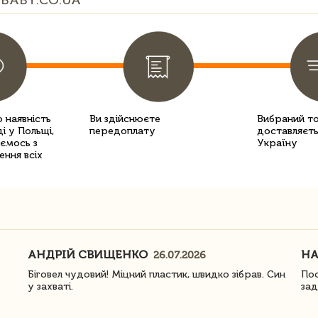
BABY.CO.UA
 наявність
Ви здійснюєте
Вибраний т
і у Польщі,
передоплату
доставляєть
уємось з
Україну
ення всіх
АНДРІЙ СВИЩЕНКО
Н
26.07.2026
Біговел чудовий! Міцний пластик, швидко зібрав. Син
Пос
у захваті.
зад