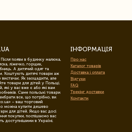
.UA
ІНФОРМАЦІЯ
 Після появи в будинку малюка,
Про нас
ска, ліжечко, горщик,
Каталог товарів
бниць. А дитячий одяг та
Доставка і оплата
м. Коштують дитячі товари аж
 вистачає. Як заощадити, але
Відгуки
йте товари для дітей у Польщі.
FAQ
 які у вас вже є або які вам
Трекінг доставки
обників. Саме польські товари
вибрати все, що потрібно, ви
Контакти
co.ua» – ваш торговий
гро можна купити дешево
уари для дітей. Якщо вас досі
ння покупки, поспішаємо вас
ть доступнішими в Україні.