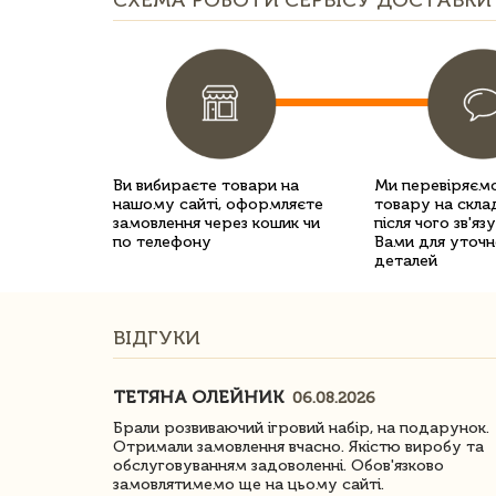
СХЕМА РОБОТИ СЕРВІСУ ДОСТАВКИ 
Ви вибираєте товари на
Ми перевіряємо
нашому сайті, оформляєте
товару на склад
замовлення через кошик чи
після чого зв'яз
по телефону
Вами для уточн
деталей
ВІДГУКИ
ТЕТЯНА ОЛЕЙНИК
06.08.2026
ачество
Брали розвиваючий ігровий набір, на подарунок.
Отримали замовлення вчасно. Якістю виробу та
обслуговуванням задоволенні. Обов'язково
замовлятимемо ще на цьому сайті.