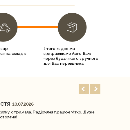
овар
І того ж дня ми
ся на склад в
відправляємо його Вам
через будь-якого зручного
для Вас перевізника
АСТЯ
ПОГОРЕЛО
10.07.2026
илку отримала. Радіоняня працює чітко. Дуже
Отримали віз
оволена!
Доставка з 
завжди була 