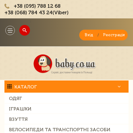
+38 (095) 788 12 68
+38 (068) 784 43 24(Viber)
;
Toggle
navigation
Вхід
/
Реєстрація
КАТАЛОГ
ОДЯГ
ІГРАШКИ
ВЗУТТЯ
ВЕЛОСИПЕДИ ТА ТРАНСПОРТНІ ЗАСОБИ