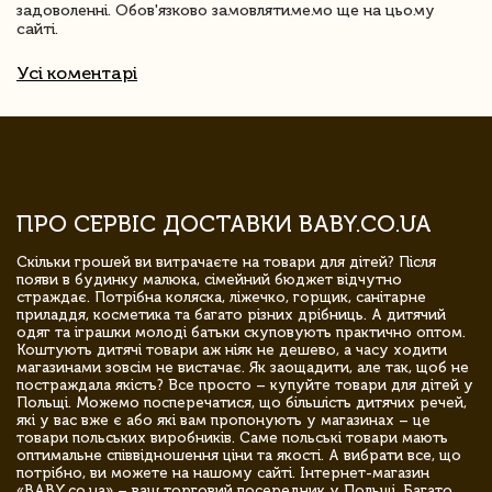
задоволенні. Обов'язково замовлятимемо ще на цьому
сайті.
Усі коментарі
ПРО СЕРВІС ДОСТАВКИ BABY.CO.UA
Скільки грошей ви витрачаєте на товари для дітей? Після
появи в будинку малюка, сімейний бюджет відчутно
страждає. Потрібна коляска, ліжечко, горщик, санітарне
приладдя, косметика та багато різних дрібниць. А дитячий
одяг та іграшки молоді батьки скуповують практично оптом.
Коштують дитячі товари аж ніяк не дешево, а часу ходити
магазинами зовсім не вистачає. Як заощадити, але так, щоб не
постраждала якість? Все просто – купуйте товари для дітей у
Польщі. Можемо посперечатися, що більшість дитячих речей,
які у вас вже є або які вам пропонують у магазинах – це
товари польських виробників. Саме польські товари мають
оптимальне співвідношення ціни та якості. А вибрати все, що
потрібно, ви можете на нашому сайті. Інтернет-магазин
«BABY.co.ua» – ваш торговий посередник у Польщі. Багато