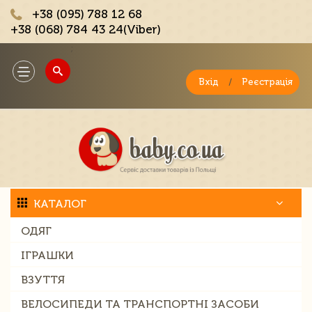
+38 (095) 788 12 68
+38 (068) 784 43 24(Viber)
;
Toggle
navigation
Вхід
/
Реєстрація
КАТАЛОГ
ОДЯГ
ІГРАШКИ
ВЗУТТЯ
ВЕЛОСИПЕДИ ТА ТРАНСПОРТНІ ЗАСОБИ