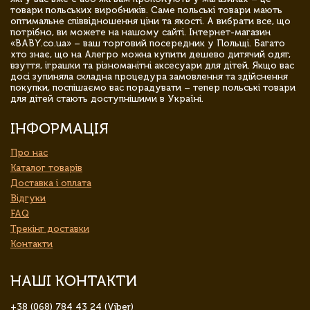
товари польських виробників. Саме польські товари мають
оптимальне співвідношення ціни та якості. А вибрати все, що
потрібно, ви можете на нашому сайті. Інтернет-магазин
«BABY.co.ua» – ваш торговий посередник у Польщі. Багато
хто знає, що на Алегро можна купити дешево дитячий одяг,
взуття, іграшки та різноманітні аксесуари для дітей. Якщо вас
досі зупиняла складна процедура замовлення та здійснення
покупки, поспішаємо вас порадувати – тепер польські товари
для дітей стають доступнішими в Україні.
ІНФОРМАЦІЯ
Про нас
Каталог товарів
Доставка і оплата
Відгуки
FAQ
Трекінг доставки
Контакти
НАШІ КОНТАКТИ
+38 (068) 784 43 24 (Viber)