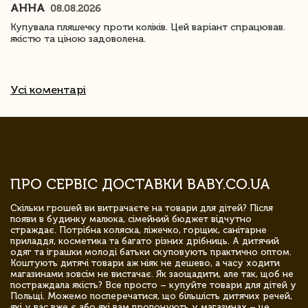
АННА
08.08.2026
Купувала пляшечку проти коліків. Цей варіант спрацював.
якістю та ціною задоволена.
Усі коментарі
ПРО СЕРВІС ДОСТАВКИ BABY.CO.UA
Скільки грошей ви витрачаєте на товари для дітей? Після
появи в будинку малюка, сімейний бюджет відчутно
страждає. Потрібна коляска, ліжечко, горщик, санітарне
приладдя, косметика та багато різних дрібниць. А дитячий
одяг та іграшки молоді батьки скуповують практично оптом.
Коштують дитячі товари аж ніяк не дешево, а часу ходити
магазинами зовсім не вистачає. Як заощадити, але так, щоб не
постраждала якість? Все просто – купуйте товари для дітей у
Польщі. Можемо посперечатися, що більшість дитячих речей,
які у вас вже є або які вам пропонують у магазинах – це