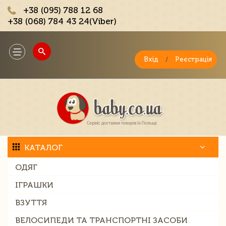
+38 (095) 788 12 68
+38 (068) 784 43 24(Viber)
;
Toggle
navigation
Вхід
/
Реєстрація
КАТАЛОГ
ОДЯГ
ІГРАШКИ
ВЗУТТЯ
ВЕЛОСИПЕДИ ТА ТРАНСПОРТНІ ЗАСОБИ