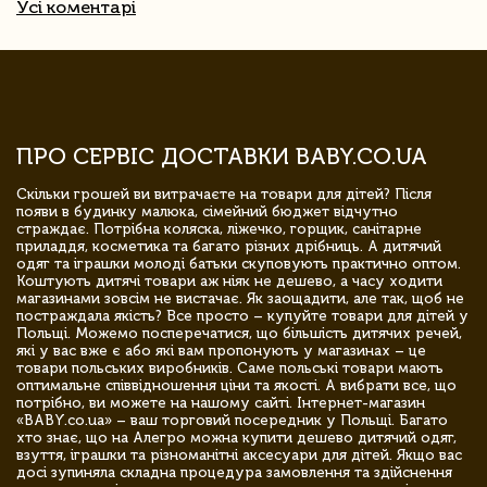
Усі коментарі
ПРО СЕРВІС ДОСТАВКИ BABY.CO.UA
Скільки грошей ви витрачаєте на товари для дітей? Після
появи в будинку малюка, сімейний бюджет відчутно
страждає. Потрібна коляска, ліжечко, горщик, санітарне
приладдя, косметика та багато різних дрібниць. А дитячий
одяг та іграшки молоді батьки скуповують практично оптом.
Коштують дитячі товари аж ніяк не дешево, а часу ходити
магазинами зовсім не вистачає. Як заощадити, але так, щоб не
постраждала якість? Все просто – купуйте товари для дітей у
Польщі. Можемо посперечатися, що більшість дитячих речей,
які у вас вже є або які вам пропонують у магазинах – це
товари польських виробників. Саме польські товари мають
оптимальне співвідношення ціни та якості. А вибрати все, що
потрібно, ви можете на нашому сайті. Інтернет-магазин
«BABY.co.ua» – ваш торговий посередник у Польщі. Багато
хто знає, що на Алегро можна купити дешево дитячий одяг,
взуття, іграшки та різноманітні аксесуари для дітей. Якщо вас
досі зупиняла складна процедура замовлення та здійснення