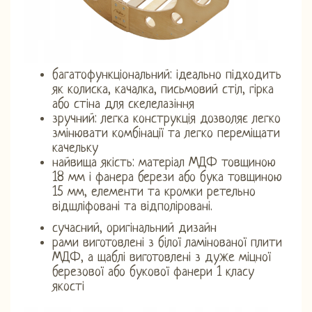
багатофункціональний: ідеально підходить
як колиска, качалка, письмовий стіл, гірка
або стіна для скелелазіння
зручний: легка конструкція дозволяє легко
змінювати комбінації та легко переміщати
качельку
найвища якість: матеріал МДФ товщиною
18 мм і фанера берези або бука товщиною
15 мм, елементи та кромки ретельно
відшліфовані та відполіровані.
сучасний, оригінальний дизайн
рами виготовлені з білої ламінованої плити
МДФ, а щаблі виготовлені з дуже міцної
березової або букової фанери 1 класу
якості