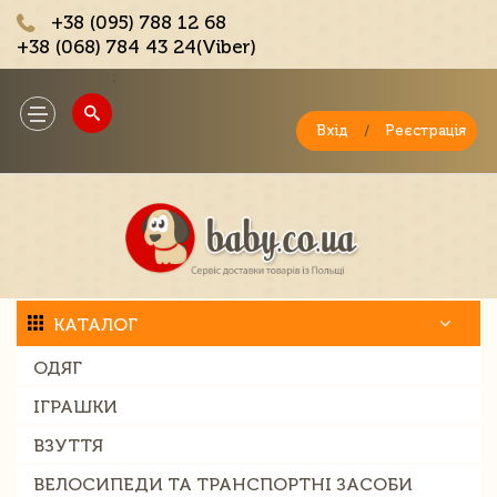
+38 (095) 788 12 68
+38 (068) 784 43 24(Viber)
;
Toggle
navigation
Вхід
/
Реєстрація
КАТАЛОГ
ОДЯГ
ІГРАШКИ
ВЗУТТЯ
ВЕЛОСИПЕДИ ТА ТРАНСПОРТНІ ЗАСОБИ