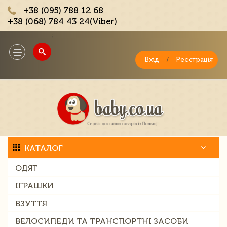
+38 (095) 788 12 68
+38 (068) 784 43 24(Viber)
;
Toggle
navigation
Вхід
/
Реєстрація
КАТАЛОГ
ОДЯГ
ІГРАШКИ
ВЗУТТЯ
ВЕЛОСИПЕДИ ТА ТРАНСПОРТНІ ЗАСОБИ