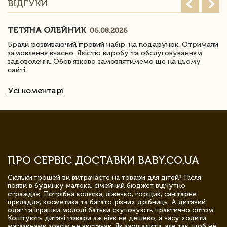
ВІДГУКИ
ТЕТЯНА ОЛЕЙНИК
06.08.2026
Брали розвиваючий ігровий набір, на подарунок. Отримали
замовлення вчасно. Якістю виробу та обслуговуванням
задоволенні. Обов'язково замовлятимемо ще на цьому
сайті.
Усі коментарі
ПРО СЕРВІС ДОСТАВКИ BABY.CO.UA
Скільки грошей ви витрачаєте на товари для дітей? Після
появи в будинку малюка, сімейний бюджет відчутно
страждає. Потрібна коляска, ліжечко, горщик, санітарне
приладдя, косметика та багато різних дрібниць. А дитячий
одяг та іграшки молоді батьки скуповують практично оптом.
Коштують дитячі товари аж ніяк не дешево, а часу ходити
магазинами зовсім не вистачає. Як заощадити, але так, щоб не