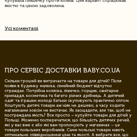
Купувала пляшечку проти коліків. Цей варіант спрацював.
якістю та ціною задоволена.
Усі коментарі
ПРО СЕРВІС ДОСТАВКИ BABY.CO.UA
Скільки грошей ви витрачаєте на товари для дітей? Після
появи в будинку малюка, сімейний бюджет відчутно
страждає. Потрібна коляска, ліжечко, горщик, санітарне
приладдя, косметика та багато різних дрібниць. А дитячий
одяг та іграшки молоді батьки скуповують практично оптом.
Коштують дитячі товари аж ніяк не дешево, а часу ходити
магазинами зовсім не вистачає. Як заощадити, але так, щоб не
постраждала якість? Все просто – купуйте товари для дітей у
Польщі. Можемо посперечатися, що більшість дитячих речей,
які у вас вже є або які вам пропонують у магазинах – це
товари польських виробників. Саме польські товари мають
оптимальне співвідношення ціни та якості. А вибрати все, що