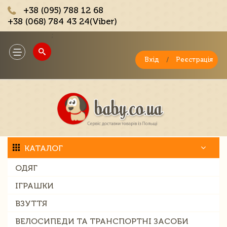
+38 (095) 788 12 68
+38 (068) 784 43 24(Viber)
;
Toggle
navigation
Вхід
/
Реєстрація
КАТАЛОГ
ОДЯГ
ІГРАШКИ
ВЗУТТЯ
ВЕЛОСИПЕДИ ТА ТРАНСПОРТНІ ЗАСОБИ