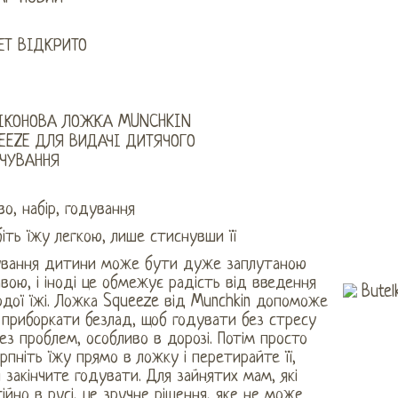
ЕТ ВІДКРИТО
ІКОНОВА ЛОЖКА MUNCHKIN
EEZE ДЛЯ ВИДАЧІ ДИТЯЧОГО
ЧУВАННЯ
во, набір, годування
іть їжу легкою, лише стиснувши її
ування дитини може бути дуже заплутаною
вою, і іноді це обмежує радість від введення
дої їжі. Ложка Squeeze від Munchkin допоможе
 приборкати безлад, щоб годувати без стресу
ез проблем, особливо в дорозі. Потім просто
рпніть їжу прямо в ложку і перетирайте її,
 закінчите годувати. Для зайнятих мам, які
ійно в русі, це зручне рішення, яке не може