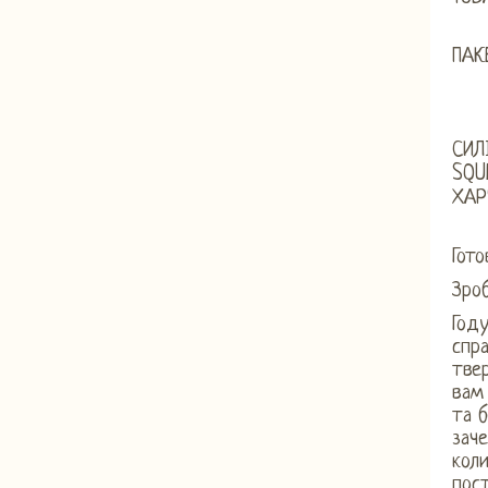
ПАК
СИЛ
SQU
ХАР
Гото
Зроб
Год
спра
твер
вам
та б
заче
коли
пост