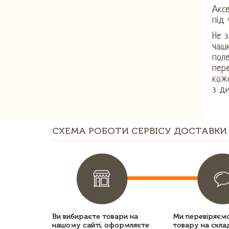
Аксе
під 
Не з
чашк
пол
пер
коже
з ди
СХЕМА РОБОТИ СЕРВІСУ ДОСТАВКИ 
Ви вибираєте товари на
Ми перевіряємо
нашому сайті, оформляєте
товару на склад