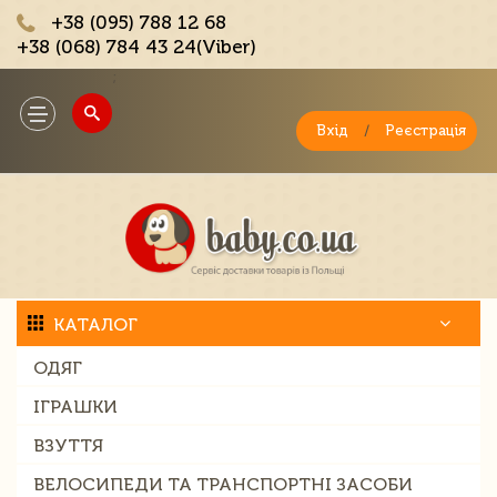
+38 (095) 788 12 68
+38 (068) 784 43 24(Viber)
;
Toggle
navigation
Вхід
/
Реєстрація
КАТАЛОГ
ОДЯГ
ІГРАШКИ
ВЗУТТЯ
ВЕЛОСИПЕДИ ТА ТРАНСПОРТНІ ЗАСОБИ