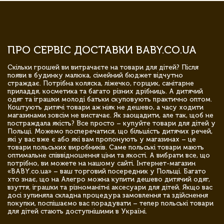
ПРО СЕРВІС ДОСТАВКИ BABY.CO.UA
Скільки грошей ви витрачаєте на товари для дітей? Після
появи в будинку малюка, сімейний бюджет відчутно
страждає. Потрібна коляска, ліжечко, горщик, санітарне
приладдя, косметика та багато різних дрібниць. А дитячий
одяг та іграшки молоді батьки скуповують практично оптом.
Коштують дитячі товари аж ніяк не дешево, а часу ходити
магазинами зовсім не вистачає. Як заощадити, але так, щоб не
постраждала якість? Все просто – купуйте товари для дітей у
Польщі. Можемо посперечатися, що більшість дитячих речей,
які у вас вже є або які вам пропонують у магазинах – це
товари польських виробників. Саме польські товари мають
оптимальне співвідношення ціни та якості. А вибрати все, що
потрібно, ви можете на нашому сайті. Інтернет-магазин
«BABY.co.ua» – ваш торговий посередник у Польщі. Багато
хто знає, що на Алегро можна купити дешево дитячий одяг,
взуття, іграшки та різноманітні аксесуари для дітей. Якщо вас
досі зупиняла складна процедура замовлення та здійснення
покупки, поспішаємо вас порадувати – тепер польські товари
для дітей стають доступнішими в Україні.