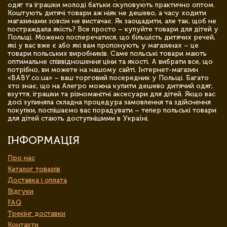
одяг та іграшки молоді батьки скуповують практично оптом.
Коштують дитячі товари аж ніяк не дешево, а часу ходити
магазинами зовсім не вистачає. Як заощадити, але так, щоб не
постраждала якість? Все просто – купуйте товари для дітей у
Польщі. Можемо посперечатися, що більшість дитячих речей,
які у вас вже є або які вам пропонують у магазинах – це
товари польських виробників. Саме польські товари мають
оптимальне співвідношення ціни та якості. А вибрати все, що
потрібно, ви можете на нашому сайті. Інтернет-магазин
«BABY.co.ua» – ваш торговий посередник у Польщі. Багато
хто знає, що на Алегро можна купити дешево дитячий одяг,
взуття, іграшки та різноманітні аксесуари для дітей. Якщо вас
досі зупиняла складна процедура замовлення та здійснення
покупки, поспішаємо вас порадувати – тепер польські товари
для дітей стають доступнішими в Україні.
ІНФОРМАЦІЯ
Про нас
Каталог товарів
Доставка і оплата
Відгуки
FAQ
Трекінг доставки
Контакти