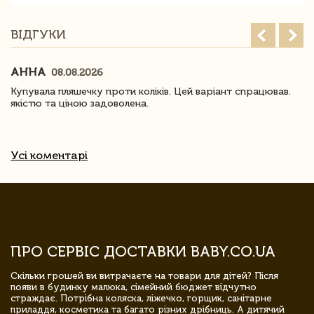
ВІДГУКИ
АННА
08.08.2026
Купувала пляшечку проти коліків. Цей варіант спрацював.
якістю та ціною задоволена.
Усі коментарі
ПРО СЕРВІС ДОСТАВКИ BABY.CO.UA
Скільки грошей ви витрачаєте на товари для дітей? Після
появи в будинку малюка, сімейний бюджет відчутно
страждає. Потрібна коляска, ліжечко, горщик, санітарне
приладдя, косметика та багато різних дрібниць. А дитячий