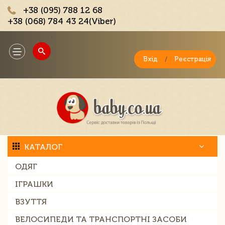
+38 (095) 788 12 68
+38 (068) 784 43 24(Viber)
;
Toggle
navigation
Вхід
/
Реєстрація
КАТАЛОГ
ОДЯГ
ІГРАШКИ
ВЗУТТЯ
ВЕЛОСИПЕДИ ТА ТРАНСПОРТНІ ЗАСОБИ