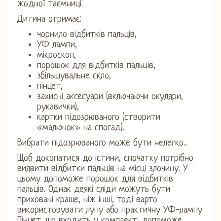
жодної таємниці.
Дитина отримає:
чорнило відбитків пальців,
УФ лампи,
мікроскоп,
порошок для відбитків пальців,
збільшувальне скло,
пінцет,
захисні аксесуари (включаючи окуляри,
рукавички),
картки підозрюваного (створити
«малюнок» на спогад).
Вибрати підозрюваного може бути нелегко...
Щоб докопатися до істини, спочатку потрібно
виявити відбитки пальців на місці злочину. У
цьому допоможе порошок для відбитків
пальців. Однак деякі сліди можуть бути
приховані краще, ніж інші, тоді варто
використовувати лупу або практичну УФ-лампу.
Пінцет, що входить у комплект, допоможе