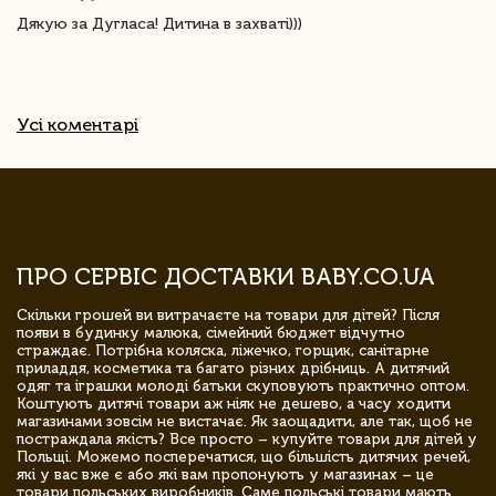
Дякую за Дугласа! Дитина в захваті)))
Усі коментарі
ПРО СЕРВІС ДОСТАВКИ BABY.CO.UA
Скільки грошей ви витрачаєте на товари для дітей? Після
появи в будинку малюка, сімейний бюджет відчутно
страждає. Потрібна коляска, ліжечко, горщик, санітарне
приладдя, косметика та багато різних дрібниць. А дитячий
одяг та іграшки молоді батьки скуповують практично оптом.
Коштують дитячі товари аж ніяк не дешево, а часу ходити
магазинами зовсім не вистачає. Як заощадити, але так, щоб не
постраждала якість? Все просто – купуйте товари для дітей у
Польщі. Можемо посперечатися, що більшість дитячих речей,
які у вас вже є або які вам пропонують у магазинах – це
товари польських виробників. Саме польські товари мають