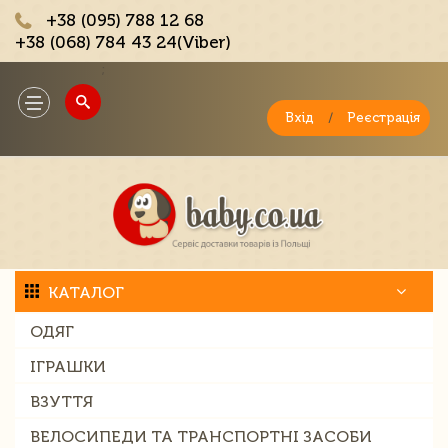
+38 (095) 788 12 68
+38 (068) 784 43 24(Viber)
;
Toggle
navigation
Вхід
/
Реєстрація
КАТАЛОГ
ОДЯГ
ІГРАШКИ
ВЗУТТЯ
ВЕЛОСИПЕДИ ТА ТРАНСПОРТНІ ЗАСОБИ