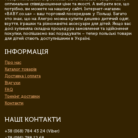
оптимальне співвідношення ціни та якості. А вибрати все, що
потрібно, ви можете на нашому сайті. Інтернет-магазин
«BABY.co.ua» – ваш торговий посередник у Польщі. Багато
хто знає, що на Алегро можна купити дешево дитячий одяг,
взуття, іграшки та різноманітні аксесуари для дітей. Якщо вас
досі зупиняла складна процедура замовлення та здійснення
покупки, поспішаємо вас порадувати – тепер польські товари
для дітей стають доступнішими в Україні.
ІНФОРМАЦІЯ
Про нас
Каталог товарів
Доставка і оплата
Відгуки
FAQ
Трекінг доставки
Контакти
НАШІ КОНТАКТИ
+38 (068) 784 43 24 (Viber)
+38 (095) 788 12 68